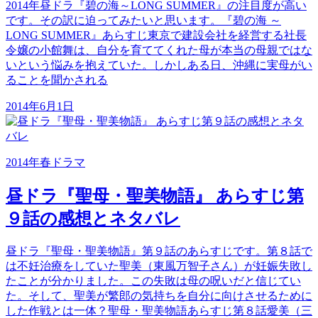
2014年昼ドラ『碧の海～LONG SUMMER』の注目度が高い
です。その訳に迫ってみたいと思います。『碧の海 ～
LONG SUMMER』あらすじ東京で建設会社を経営する社長
令嬢の小館舞は、自分を育ててくれた母が本当の母親ではな
いという悩みを抱えていた。しかしある日、沖縄に実母がい
ることを聞かされる
2014年6月1日
2014年春ドラマ
昼ドラ『聖母・聖美物語』 あらすじ第
９話の感想とネタバレ
昼ドラ『聖母・聖美物語』第９話のあらすじです。第８話で
は不妊治療をしていた聖美（東風万智子さん）が妊娠失敗し
たことが分かりました。この失敗は母の呪いだと信じてい
た。そして、聖美が繁郎の気持ちを自分に向けさせるために
した作戦とは一体？聖母・聖美物語あらすじ第８話愛美（三