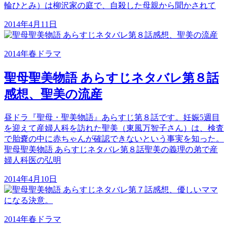
輪ひとみ）は柳沢家の庭で、自殺した母親から聞かされて
2014年4月11日
2014年春ドラマ
聖母聖美物語 あらすじネタバレ第８話
感想、聖美の流産
昼ドラ『聖母・聖美物語』あらすじ第８話です。妊娠5週目
を迎えて産婦人科を訪れた聖美（東風万智子さん）は、検査
で胎嚢の中に赤ちゃんが確認できないという事実を知った。
聖母聖美物語 あらすじネタバレ第８話聖美の義理の弟で産
婦人科医の弘明
2014年4月10日
2014年春ドラマ