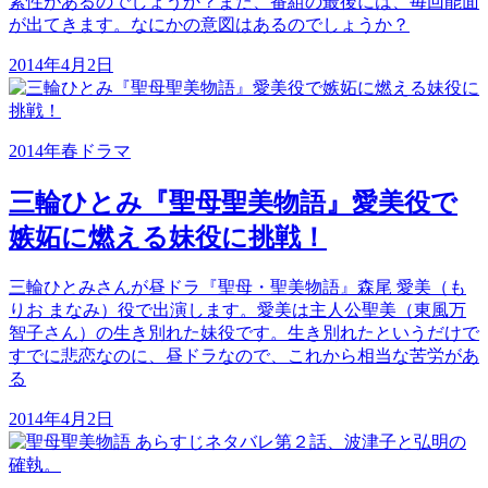
素性があるのでしょうか？また、番組の最後には、毎回能面
が出てきます。なにかの意図はあるのでしょうか？
2014年4月2日
2014年春ドラマ
三輪ひとみ『聖母聖美物語』愛美役で
嫉妬に燃える妹役に挑戦！
三輪ひとみさんが昼ドラ『聖母・聖美物語』森尾 愛美（も
りお まなみ）役で出演します。愛美は主人公聖美（東風万
智子さん）の生き別れた妹役です。生き別れたというだけで
すでに悲恋なのに、昼ドラなので、これから相当な苦労があ
る
2014年4月2日