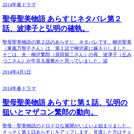
2014年春ドラマ
聖母聖美物語 あらすじネタバレ第２
話、波津子と弘明の確執。
聖母聖美物語の第２話のあらすじ、ネタバレです。柳沢聖美
（東風万智子さん）は、第１話で柳沢家に嫁入りしました。
そこは、夫・柳沢繁郎（原田龍二さん）の母、波津子（丘み
つこさん）が牛耳る屋敷かと思っていました。波
2014年4月1日
2014年春ドラマ
聖母聖美物語 あらすじ第１話、弘明の
狙いとマザコン繁郎の動向。
聖母・聖美物語のドロドロな展開がいよいよ始まりました。
さっそく第１話あらすじをアップします。見逃した方はチェ