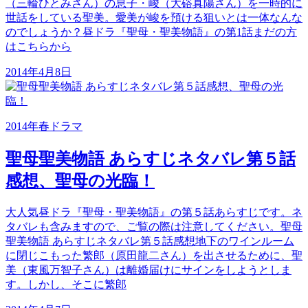
（三輪ひとみさん）の息子・峻（大硲真陽さん）を一時的に
世話をしている聖美。愛美が峻を預ける狙いとは一体なんな
のでしょうか？昼ドラ『聖母・聖美物語』の第1話まだの方
はこちらから
2014年4月8日
2014年春ドラマ
聖母聖美物語 あらすじネタバレ第５話
感想、聖母の光臨！
大人気昼ドラ『聖母・聖美物語』の第５話あらすじです。ネ
タバレも含みますので、ご覧の際は注意してください。聖母
聖美物語 あらすじネタバレ第５話感想地下のワインルーム
に閉じこもった繁郎（原田龍二さん）を出させるために、聖
美（東風万智子さん）は離婚届けにサインをしようとしま
す。しかし、そこに繁郎