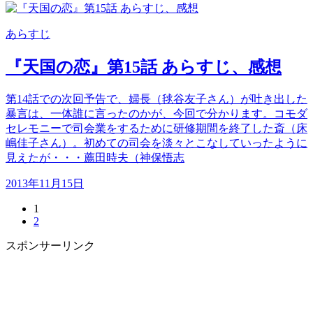
あらすじ
『天国の恋』第15話 あらすじ、感想
第14話での次回予告で、婦長（毬谷友子さん）が吐き出した
暴言は、一体誰に言ったのかが、今回で分かります。コモダ
セレモニーで司会業をするために研修期間を終了した斎（床
嶋佳子さん）。初めての司会を淡々とこなしていったように
見えたが・・・薦田時夫（神保悟志
2013年11月15日
1
2
スポンサーリンク