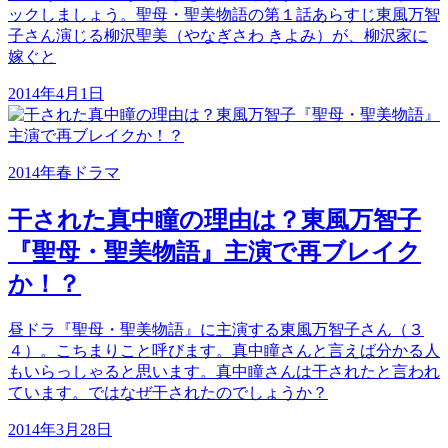
ックしましょう。聖母・聖美物語の第１話あらすじ東風万智
子さん演じる柳沢聖美（やなぎさわ きよみ）が、柳沢家に
嫁ぐと
2014年4月1日
2014年春ドラマ
干された真中瞳の理由は？東風万智子
『聖母・聖美物語』主演で再ブレイク
か！？
昼ドラ『聖母・聖美物語』に主演する東風万智子さん（３
４）。こちまりこと呼びます。真中瞳さんと言えば分かる人
もいらっしゃると思います。真中瞳さんは干されたと言われ
ています。ではなぜ干されたのでしょうか？
2014年3月28日