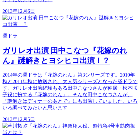
2013年12月6日
昼ドラ
ガリレオ出演 田中こなつ『花嫁のれ
ん』謎解きとヨシヒコ出演！？
2014年の昼ドラは『花嫁のれん』第3シリーズです。2010年
秋と2011年秋に放送され、大人気シリーズとなった昼ドラで
す。ガリレオ出演経験もある田中こなつさんが仲居・松本咲
子役に扮する『花嫁のれん』。そんな田中こなつさんが、
『謎解きはディナーのあとで』にも出演していました。いろ
いろ調べてみたいと思います！！
2013年12月5日