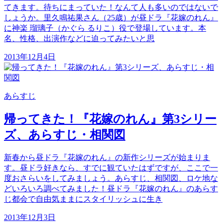
てきます。待ちにまっていた！なんて人も多いのではないで
しょうか。里久鳴祐果さん（25歳）が昼ドラ『花嫁のれん』
に神楽 瑠璃子（かぐら るりこ）役で登場しています。本
名、性格、出演作などに迫ってみたいと思
2013年12月4日
あらすじ
帰ってきた！『花嫁のれん』第3シリー
ズ、あらすじ・相関図
新春から昼ドラ『花嫁のれん』の新作シリーズが始まりま
す。昼ドラ好きなら、すでに観ていたはずですが、ここで一
度おさらいをしてみましょう。あらすじ、相関図、ロケ地な
どいろいろ調べてみました！昼ドラ『花嫁のれん』のあらす
じ都会で自由気ままにスタイリッシュに生き
2013年12月3日