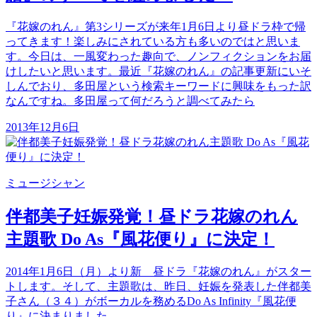
『花嫁のれん』第3シリーズが来年1月6日より昼ドラ枠で帰
ってきます！楽しみにされている方も多いのではと思いま
す。今日は、一風変わった趣向で、ノンフィクションをお届
けしたいと思います。最近『花嫁のれん』の記事更新にいそ
しんでおり、多田屋という検索キーワードに興味をもった訳
なんですね。多田屋って何だろうと調べてみたら
2013年12月6日
ミュージシャン
伴都美子妊娠発覚！昼ドラ花嫁のれん
主題歌 Do As『風花便り』に決定！
2014年1月6日（月）より新 昼ドラ『花嫁のれん』がスター
トします。そして、主題歌は、昨日、妊娠を発表した伴都美
子さん（３４）がボーカルを務めるDo As Infinity『風花便
り』に決まりました。