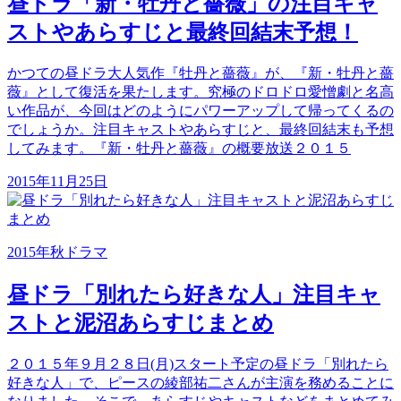
昼ドラ「新・牡丹と薔薇」の注目キャ
ストやあらすじと最終回結末予想！
かつての昼ドラ大人気作『牡丹と薔薇』が、『新・牡丹と薔
薇』として復活を果たします。究極のドロドロ愛憎劇と名高
い作品が、今回はどのようにパワーアップして帰ってくるの
でしょうか。注目キャストやあらすじと、最終回結末も予想
してみます。『新・牡丹と薔薇』の概要放送２０１５
2015年11月25日
2015年秋ドラマ
昼ドラ「別れたら好きな人」注目キャ
ストと泥沼あらすじまとめ
２０１５年９月２８日(月)スタート予定の昼ドラ「別れたら
好きな人」で、ピースの綾部祐二さんが主演を務めることに