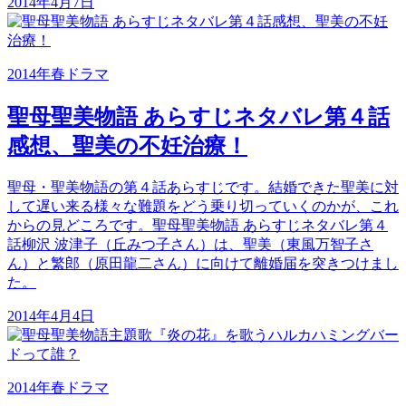
2014年4月7日
2014年春ドラマ
聖母聖美物語 あらすじネタバレ第４話
感想、聖美の不妊治療！
聖母・聖美物語の第４話あらすじです。結婚できた聖美に対
して遅い来る様々な難題をどう乗り切っていくのかが、これ
からの見どころです。聖母聖美物語 あらすじネタバレ第４
話柳沢 波津子（丘みつ子さん）は、聖美（東風万智子さ
ん）と繁郎（原田龍二さん）に向けて離婚届を突きつけまし
た。
2014年4月4日
2014年春ドラマ