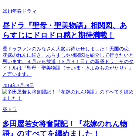
2014年春ドラマ
昼ドラ『聖母・聖美物語』相関図、あ
らすじにドロドロ感と期待満載！
昼ドラファンのみなさん大変お待たせしました！天国の恋、
花嫁のれんに続き、あらすじや相関図を紹介して行きたいと
思います。４月から放送（３月３１日）の新昼ドラ、そのタ
イトルは『聖母・聖美物語（せいぼ・きよみものがたり）』
と言います。
2014年3月28日
昼ドラ
多田屋若女将奮闘記！『花嫁のれん物
語』のすべてを纏めました！