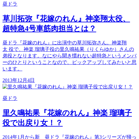
昼ドラ
草川拓弥『花嫁のれん』神楽翔太役、
超特急4号車筋肉担当とは？
昼ドラ『花嫁のれん』に出演中の草川拓弥さん。神楽翔
太 役で、神楽 瑠璃子役の里久鳴祐果（りくらゆか）さんの
弟役となります。なにやら聞き慣れない超特急というメンバ
ーのひとりということなので、ピックアップしてみたいと思
います。
2013年12月4日
昼ドラ
里久鳴祐果『花嫁のれん』神楽 瑠璃子
役で出戻り女！？
2014年1月から新 昼ドラ『花嫁のれん』第3シリーズが帰っ