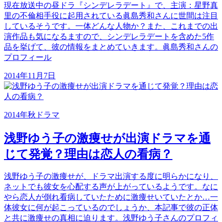
現在放送中の昼ドラ『シンデレラデート』で、主演：星野真
里の不倫相手役に起用されている眞島秀和さんに世間は注目
しているそうです。一体どんな人物か？また、これまでの出
演作品も気になるますので、シンデレラデートを含めた5作
品を挙げて、彼の情報をまとめていきます。眞島秀和さんの
プロフィール
2014年11月7日
2014年秋ドラマ
浅野ゆう子の激痩せが出演ドラマを通
じて発覚？理由は恋人の看病？
浅野ゆう子の激痩せが、ドラマ出演する度に明らかになり、
ネットでも彼女を心配する声が上がっているようです。なに
やら恋人が倒れ看病していたために激痩せいていたとか…一
体彼女に何が起こっているのでしょうか、本記事で彼の正体
と共に激痩せの真相に迫ります。浅野ゆう子さんのプロフィ