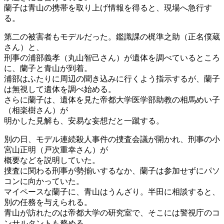
蘭子は青山の携帯を取り上げ情報を得ると、現場へ急行す
る。
第二の被害者もモデルだった。鑑識課の梶準之助（正名僕蔵
さん）と、
刑事の浦部義孝（丸山智己さん）が遺体を調べているところ
に、蘭子と青山が到着。
浦部はふたりに周辺の聞き込みに行くよう指示するが、蘭子
は無視して遺体を調べ始める。
さらに蘭子は、遺体を見た帝都大学医学部助教の相馬めい子
（相楽樹さん）が
明かした見解も、安易な妄想だと一蹴する。
別の日、モデル連続殺人事件の捜査会議が開かれ、刑事の小
宮山正明（戸次重幸さん）が
概要などを説明していた。
捜査に関わる刑事が勢揃いするなか、蘭子は参加せずにパソ
コンに向かっていた。
マイペースな蘭子に、青山はうんざり。半田に相談すると、
別の任務を与えられる。
青山が訪れたのは帝都大学の研究室で、そこには警視庁のコ
ンサルタントも務める