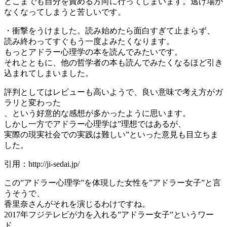
どこまでも自分を責める方向に行ってしまいます。逃げ場が
なくなってしまうと苦しいです。
・衝撃をうけました。読み始めたら面白すぎて止まらず、
読み終わってすぐもう一度よみたくなります。
もっとアドラー心理学の本を読んでみたいです。
それとともに、他の哲学者の本も読んでみたくなるほど引き
込まれてしまいました。
評判としてはレビューも高いようで、良い意味で考え方がガ
ラリと変わった
、という好意的な感想が多かったように思います。
しかし一方でアドラー心理学は”理想ではあるが、
実際の現実社会での実践は難しい”といった意見も目立ちま
した。
引用：http://ji-sedai.jp/
この”アドラー心理学”を体現した女性を”アドラー女子”と言
うそうで、
香里奈さんがそれを演じるわけですね。
2017年フジテレビが力を入れる”アドラー女子”というワー
ド。