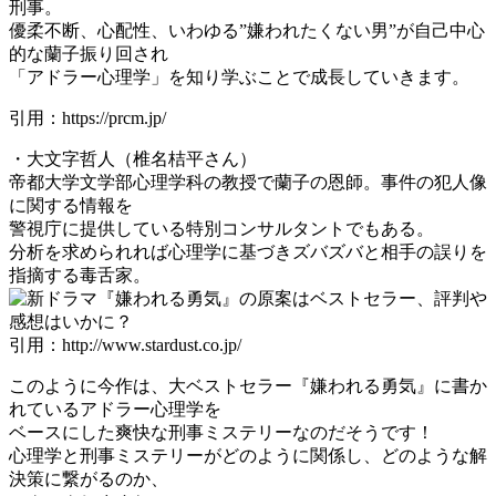
刑事。
優柔不断、心配性、いわゆる”嫌われたくない男”が自己中心
的な蘭子振り回され
「アドラー心理学」を知り学ぶことで成長していきます。
引用：https://prcm.jp/
・大文字哲人（椎名桔平さん）
帝都大学文学部心理学科の教授で蘭子の恩師。事件の犯人像
に関する情報を
警視庁に提供している特別コンサルタントでもある。
分析を求められれば心理学に基づきズバズバと相手の誤りを
指摘する毒舌家。
引用：http://www.stardust.co.jp/
このように今作は、大ベストセラー『嫌われる勇気』に書か
れているアドラー心理学を
ベースにした爽快な刑事ミステリーなのだそうです！
心理学と刑事ミステリーがどのように関係し、どのような解
決策に繋がるのか、