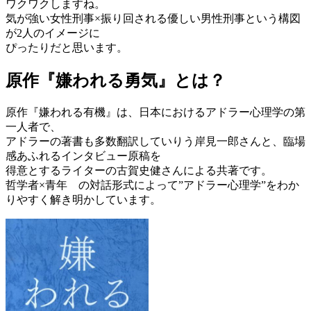
ワクワクしますね。
気が強い女性刑事×振り回される優しい男性刑事という構図
が2人のイメージに
ぴったりだと思います。
原作『嫌われる勇気』とは？
原作『嫌われる有機』は、日本におけるアドラー心理学の第
一人者で、
アドラーの著書も多数翻訳していりう岸見一郎さんと、臨場
感あふれるインタビュー原稿を
得意とするライターの古賀史健さんによる共著です。
哲学者×青年 の対話形式によって”アドラー心理学”をわか
りやすく解き明かしています。