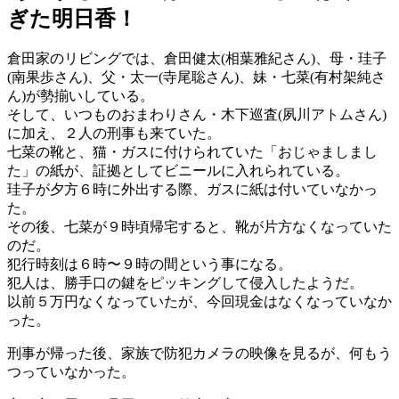
ぎた明日香！
倉田家のリビングでは、倉田健太(相葉雅紀さん)、母・珪子
(南果歩さん)、父・太一(寺尾聡さん)、妹・七菜(有村架純さ
ん)が勢揃いしている。
そして、いつものおまわりさん・木下巡査(夙川アトムさん)
に加え、２人の刑事も来ていた。
七菜の靴と、猫・ガスに付けられていた「おじゃましまし
た」の紙が、証拠としてビニールに入れられている。
珪子が夕方６時に外出する際、ガスに紙は付いていなかっ
た。
その後、七菜が９時頃帰宅すると、靴が片方なくなっていた
のだ。
犯行時刻は６時〜９時の間という事になる。
犯人は、勝手口の鍵をピッキングして侵入したようだ。
以前５万円なくなっていたが、今回現金はなくなっていなか
った。
刑事が帰った後、家族で防犯カメラの映像を見るが、何もう
つっていなかった。