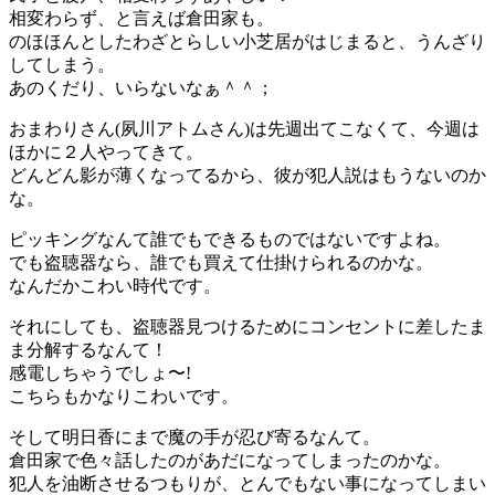
相変わらず、と言えば倉田家も。
のほほんとしたわざとらしい小芝居がはじまると、うんざり
してしまう。
あのくだり、いらないなぁ＾＾；
おまわりさん(夙川アトムさん)は先週出てこなくて、今週は
ほかに２人やってきて。
どんどん影が薄くなってるから、彼が犯人説はもうないのか
な。
ピッキングなんて誰でもできるものではないですよね。
でも盗聴器なら、誰でも買えて仕掛けられるのかな。
なんだかこわい時代です。
それにしても、盗聴器見つけるためにコンセントに差したま
ま分解するなんて！
感電しちゃうでしょ〜!
こちらもかなりこわいです。
そして明日香にまで魔の手が忍び寄るなんて。
倉田家で色々話したのがあだになってしまったのかな。
犯人を油断させるつもりが、とんでもない事になってしまい