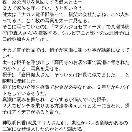
夜、家の周りを見回りする健太と太一。
２人で家族を守っていこうと誓い合う。
健太は「ナカノ電子部品って、親父の会社だよね。この人知
ってる？」と１枚の写真を太一に見せる。
そこに写っていたのは「マダムジョセフィーヌ」で真瀬博樹
(竹中直人さん)を接客する、シルビアこと部下の西沢摂子(山
口紗弥加さん)だった。
ナカノ電子部品では、摂子が真瀬に謝った事が話題になって
いた。
太一は摂子を呼び出し「高円寺のお店の事で真瀬に脅された
のか？」と、写真を見せる。
摂子は「倉田健太さん。そういえば部長に似てました。」と
瞬時に理解した。
摂子は母の介護医療費でお金が必要なため、２年前からバイ
トをしているそうだ。
真瀬に弱みを握られ、どうするか悩んでいた摂子。
２人でピンチを乗り切る方法を考えようと太一に言われ、摂
子はアイデアがあると言う。
神取明日香(沢尻エリカさん)は、素性がバレる危険があるの
に家になぜ侵入したのかと不思議がる。