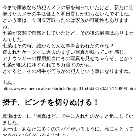
今まで家族なら防犯カメラの事を知っていたけど、新たに仕
掛けたカメラの事は健太と明日香しか知らないんですよね。
という事は、今回５万取ったのは家族の可能性もあります
ね。
七菜が玄関で愕然としていたけど、その後の展開はありませ
んでした。
七菜はその時、誰からどんな事を言われたのかな？
盗まれたケータイに過去のまずい写真が残っていた感じ。
アナウンサーの採用担当にその写真を見せちゃうぞ、とか？
七菜が犯人にゆすられて５万渡すのかも。
とすると、その相手が何らかの犯人という事になりますね。
出典：
http://www.cinemacafe.net/article/img/2015/04/07/30417/150899.htm
摂子、ピンチを切りぬける！
真瀬は太一に「写真はどこで手に入れたのか」と気にしてい
ました。
太一は「あなたに多くのスパイがいるように、私にもとって
おきのスパイがいるんですよ」