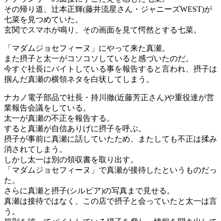
その帰り道、辻本正輝(藤井流星さん・ジャニーズWEST)が
七菜を見つめていた。
玄関でスマホが鳴り、その画面を見て愕然とする七菜。
「マダムジョセフィーヌ」にやって来た真瀬。
また摂子と太一がコソコソしていると感づいたのだ。
今すぐ社長にバイトしている事を報告すると言われ、摂子は
掴んだ真瀬の横領ネタを白状してしまう。
ナカノ電子部品で社長・持川徹(近藤芳正さん)や重役達が営
業報告会議をしている。
太一が真瀬の不正を報告する。
すると真瀬が自信ありげに摂子を呼ぶ。
摂子が事前に真瀬に話していたため、またしても不正は揉み
消されてしまう。
しかし太一は別の領収書を取り出す。
「マダムジョセフィーヌ」で真瀬が接待したというものだっ
た。
さらに真瀬と摂子(シルビア)の写真まで見せる。
真瀬は接待ではなく、この店で摂子と会っていたと太一は言
う。