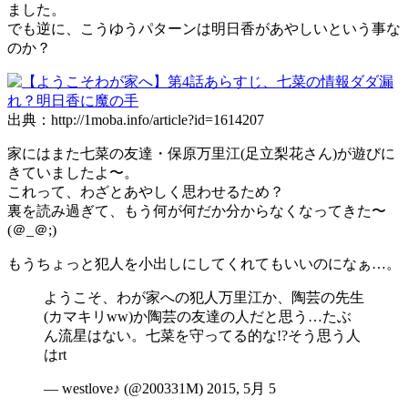
ました。
でも逆に、こうゆうパターンは明日香があやしいという事な
のか？
出典：http://1moba.info/article?id=1614207
家にはまた七菜の友達・保原万里江(足立梨花さん)が遊びに
きていましたよ〜。
これって、わざとあやしく思わせるため？
裏を読み過ぎて、もう何が何だか分からなくなってきた〜
(＠_＠;)
もうちょっと犯人を小出しにしてくれてもいいのになぁ…。
ようこそ、わが家への犯人万里江か、陶芸の先生
(カマキリww)か陶芸の友達の人だと思う…たぶ
ん流星はない。七菜を守ってる的な!?そう思う人
はrt
— westlove♪ (@200331M) 2015, 5月 5