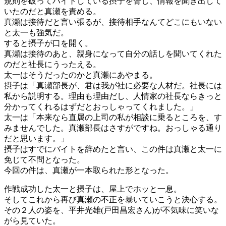
規則を破ってバイトしている摂子を脅し、情報を聞き出して
いたのだと真瀬を責める。
真瀬は接待だと言い張るが、接待相手なんてどこにもいない
と太一も強気だ。
すると摂子が口を開く。
真瀬は接待のあと、親身になって自分の話しを聞いてくれた
のだと社長にうったえる。
太一はそうだったのかと真瀬にあやまる。
摂子は「真瀬部長が、君は我が社に必要な人材だ。社長には
私から説明する。理由も理由だし、人情家の社長ならきっと
分かってくれるはずだとおっしゃってくれました。」
太一は「本来なら直属の上司の私が相談に乗るところを、す
みませんでした。真瀬部長はさすがですね。おっしゃる通り
だと思います。」
摂子はすでにバイトを辞めたと言い、この件は真瀬と太一に
免じて不問となった。
今回の件は、真瀬が一本取られた形となった。
作戦成功した太一と摂子は、屋上でホッと一息。
そしてこれから再び真瀬の不正を暴いていこうと決心する。
その２人の姿を、平井光雄(戸田昌宏さん)が不気味に笑いな
がら見ていた。