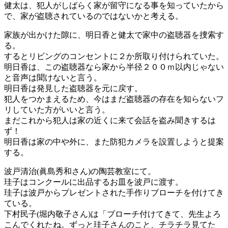
健太は、犯人がしばらく家が留守になる事を知っていたから
で、家が盗聴されているのではないかと考える。
家族が出かけた隙に、明日香と健太で家中の盗聴器を捜索す
る。
するとリビングのコンセントに２か所取り付けられていた。
明日香は、この盗聴器なら家から半径２００ｍ以内じゃない
と音声は聞けないと言う。
明日香は発見した盗聴器を元に戻す。
犯人をつかまえるため、今はまだ盗聴器の存在を知らないフ
リしていた方がいいと言う。
まだこれから犯人は家の近くに来て会話を盗み聞きするは
ず！
明日香は家の中や外に、また防犯カメラを設置しようと提案
する。
波戸清治(眞島秀和さん)の陶芸教室にて。
珪子はコンクールに出品するお皿を波戸に渡す。
珪子は波戸からプレゼントされた手作りブローチを付けてき
ている。
下村民子(堀内敬子さん)は「ブローチ付けてきて、先生よろ
こんでくれたね。ずっと珪子さんのこと、チラチラ見てた