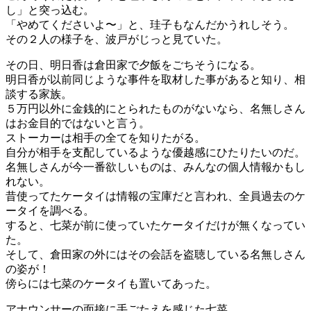
し」と突っ込む。
「やめてくださいよ〜」と、珪子もなんだかうれしそう。
その２人の様子を、波戸がじっと見ていた。
その日、明日香は倉田家で夕飯をごちそうになる。
明日香が以前同じような事件を取材した事があると知り、相
談する家族。
５万円以外に金銭的にとられたものがないなら、名無しさん
はお金目的ではないと言う。
ストーカーは相手の全てを知りたがる。
自分が相手を支配しているような優越感にひたりたいのだ。
名無しさんが今一番欲しいものは、みんなの個人情報かもし
れない。
昔使ってたケータイは情報の宝庫だと言われ、全員過去のケ
ータイを調べる。
すると、七菜が前に使っていたケータイだけが無くなってい
た。
そして、倉田家の外にはその会話を盗聴している名無しさん
の姿が！
傍らには七菜のケータイも置いてあった。
アナウンサーの面接に手ごたえを感じた七菜。