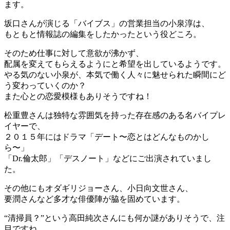
ます。
坂口さんが演じる「バイブス」の営業担当の小泉淳は、
もともと情報誌の編集をしたかったという役どころ。
そのため仕事に対して意欲が沸かず、
配属を変えてもらえるようにと希望を出しているようです。
やる気のない小泉が、本気で働く人々に魅せられた瞬間にど
う変わっていくのか？
また心との恋愛模様もありそうですね！
松重豊さんは独特な雰囲気を持った存在感のある名バイプレ
イヤーで、
２０１５年にはドラマ「デート〜恋とはどんなものかし
ら〜」
「Dr.倫太郎」「デスノート」などにご出演されていまし
た。
その他にもオダギリジョーさん、小日向文世さん、
要潤さんなど多才な俳優陣が脇を固めています。
“清掃員？”という高田純次さんにも何か謎がありそうで、注
目ですね。