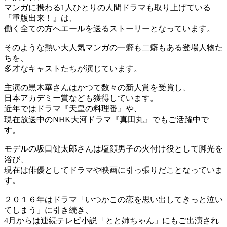
マンガに携わる1人ひとりの人間ドラマも取り上げている
『重版出来！』は、
働く全ての方へエールを送るストーリーとなっています。
そのような熱い大人気マンガの一癖も二癖もある登場人物た
ちを、
多才なキャストたちが演じています。
主演の黒木華さんはかつて数々の新人賞を受賞し、
日本アカデミー賞なども獲得しています。
近年ではドラマ『天皇の料理番』や、
現在放送中のNHK大河ドラマ『真田丸』でもご活躍中で
す。
モデルの坂口健太郎さんは塩顔男子の火付け役として脚光を
浴び、
現在は俳優としてドラマや映画に引っ張りだことなっていま
す。
２０１６年はドラマ「いつかこの恋を思い出してきっと泣い
てしまう」に引き続き、
4月からは連続テレビ小説「とと姉ちゃん」にもご出演され