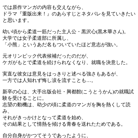
では原作マンガの内容も交えながら、
ドラマ『重版出来！』のあらすじとネタバレを見ていきたい
と思います。
幼い頃から柔道一筋だった主人公・黒沢心(黒木華さん)。
大学では女子柔道部に所属し、
「小熊」というあだ名もついていたほど意志が強い。
元オリンピック代表候補だったのだが、
ケガがもとで柔道を続けられなくなり、就職を決意した。
実直な彼女は意見をはっきりと述べる強さもあるが、
一方では人知れず悔し涙を流すことも…。
新卒の心は、大手出版会社・興都館(こうとうかん)の就職試
験を受けることに。
志望の動機は、幼少の頃に柔道のマンガを胸を熱くして読
み、
それがきっかけとなって柔道を始め、
その結果として情熱を傾ける青春を送れたためである。
自分自身がかつてそうであったように、