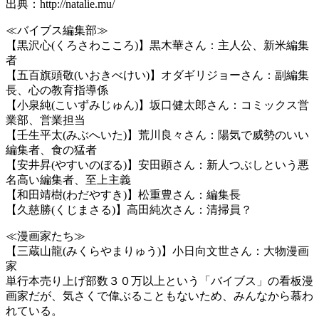
出典：http://natalie.mu/
≪バイブス編集部≫
【黒沢心(くろさわこころ)】黒木華さん：主人公、新米編集
者
【五百旗頭敬(いおきべけい)】オダギリジョーさん：副編集
長、心の教育指導係
【小泉純(こいずみじゅん)】坂口健太郎さん：コミックス営
業部、営業担当
【壬生平太(みぶへいた)】荒川良々さん：陽気で威勢のいい
編集者、食の猛者
【安井昇(やすいのぼる)】安田顕さん：新人つぶしという悪
名高い編集者、至上主義
【和田靖樹(わだやすき)】松重豊さん：編集長
【久慈勝(くじまさる)】高田純次さん：清掃員？
≪漫画家たち≫
【三蔵山龍(みくらやまりゅう)】小日向文世さん：大物漫画
家
単行本売り上げ部数３０万以上という「バイブス」の看板漫
画家だが、気さくで偉ぶることもないため、みんなから慕わ
れている。