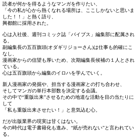
読者が何かを得るようなマンガを作りたい、
「今の私が心から熱くなれる場所は、ここしかないと思いま
した！！」と熱く語り、
興都館に採用された。
心は入社後、週刊コミック誌「バイブス」編集部に配属され
る。
副編集長の五百旗頭(オダギリジョーさん)は仕事も的確にこ
なし、
漫画家からの信望も厚いため、次期編集長候補の１人とされ
ている。
心は五百旗頭から編集のイロハを学んでいく。
新人漫画家の発掘や、担当する漫画家との打ち合わせ、
そしてマンガの単行本部数を決定する会議。
その中で“重版出来”させるための地道な活動を目の当たりに
して
「私も重版出来させたい！」と意気込む心。
だが出版業界の現実は甘くはない。
今の時代は電子書籍化も進み、“紙が売れない”と言われてい
る。