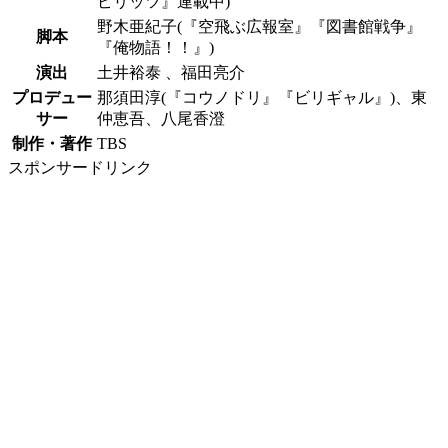
ピリッツ』連載中)
野木亜紀子(『空飛ぶ広報室』『図書館戦争』
脚本
『俺物語！！』)
演出
土井裕泰 、福田亮介
プロデュー
那須田淳(『コウノドリ』『ビリギャル』)、東
サー
仲恵吾、八尾香澄
制作・著作
TBS
スポンサードリンク