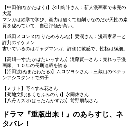
【中田伯(なかたはく)】永山絢斗さん：新人漫画家で未完の
大器
マンガは独学で学び、画力は酷くて粗削りなのだが天性の素
質を秘めていて、自己評価が高い。
【成田メロンヌ(なりためろんぬ)】要潤さん：漫画家界一と
評判のイケメン
書いているのはギャグマンガ、評価に敏感で、性格は繊細。
【高畑一寸(たかはたいっすん)】滝藤賢一さん：売れっ子漫
画家、１０年の長期連載を誇る
【沼田渡(ぬまたわたる)】ムロツヨシさん：三蔵山のベテラ
ンアシスタントで弟子
【ミサト】野々すみ花さん
【菊地文則(きくちふみのり)】永岡佑さん
【八丹カズオ(はったんかずお)】前野朋哉さん
ドラマ『重版出来！』のあらすじ、ネ
タバレ！