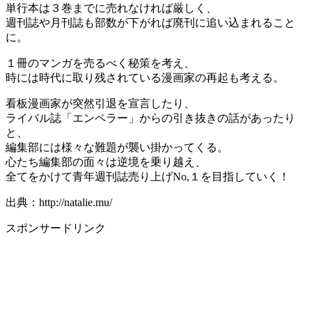
単行本は３巻までに売れなければ厳しく、
週刊誌や月刊誌も部数が下がれば廃刊に追い込まれること
に。
１冊のマンガを売るべく秘策を考え、
時には時代に取り残されている漫画家の再起も考える。
看板漫画家が突然引退を宣言したり、
ライバル誌「エンペラー」からの引き抜きの話があったり
と、
編集部には様々な難題が襲い掛かってくる。
心たち編集部の面々は逆境を乗り越え、
全てをかけて青年週刊誌売り上げNo,１を目指していく！
出典：http://natalie.mu/
スポンサードリンク