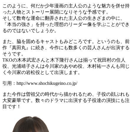
このように、何だか少年漫画の主人公のような魅力を併せ持
った人物とストーリー展開になりそうな予感です。
そして数奇な運命に翻弄された主人公の生きざまの中に、
「本当の強さ」を持った理想のリーダー像を学ぶことができ
るのではないでしょうか。
また、脇を固めるキャストもみどころです。というのも、前
作『真田丸』に続き、今作にも数多くの芸人さんが出演する
そうです。
TKOの木本武宏さんと木下隆行さんは揃って祝田村の住人
役、光浦靖子さんは今川家のあやめ役、木村祐一さんも同じ
く今川家の岩松役として出演します。
引用：http://www.shochikugeino.co.jp/
また今作は曽祖父の時代から描かれるため、子役の顔ぶれも
大変豪華です。数々のドラマに出演する子役達の演技にも注
目です！