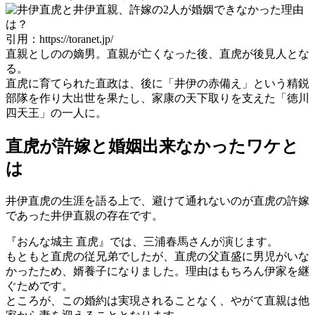
引用：https://toranet.jp/
直親としのの嫡男。直親が亡くなった後、直虎が後見人とな
る。
直虎に育てられた直政は、後に「井伊の赤備え」という精鋭
部隊を作り大出世を果たし、家康の天下取りを支えた「徳川
四天王」の一人に。
直虎が許嫁と婚姻出来なかったワケと
は
井伊直虎の生涯を語る上で、避けて通れないのが直虎の許嫁
であった井伊直親の存在です。
『おんな城主 直虎』では、三浦春馬さんが演じます。
もともと直虎の従兄弟でしたが、直虎の父直盛に男児がいな
かったため、婿養子になりました。理由はもちろん伊家を継
ぐためです。
ところが、この婚約は実現されることなく、やがて直親は他