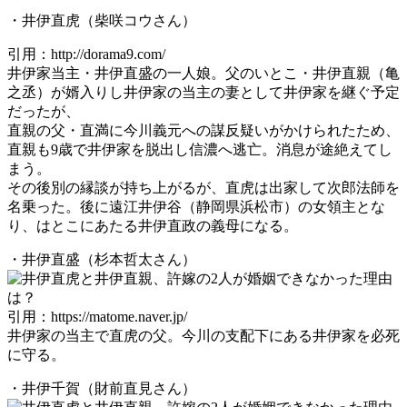
・井伊直虎（柴咲コウさん）
引用：http://dorama9.com/
井伊家当主・井伊直盛の一人娘。父のいとこ・井伊直親（亀
之丞）が婿入りし井伊家の当主の妻として井伊家を継ぐ予定
だったが、
直親の父・直満に今川義元への謀反疑いがかけられたため、
直親も9歳で井伊家を脱出し信濃へ逃亡。消息が途絶えてし
まう。
その後別の縁談が持ち上がるが、直虎は出家して次郎法師を
名乗った。後に遠江井伊谷（静岡県浜松市）の女領主とな
り、はとこにあたる井伊直政の義母になる。
・井伊直盛（杉本哲太さん）
引用：https://matome.naver.jp/
井伊家の当主で直虎の父。今川の支配下にある井伊家を必死
に守る。
・井伊千賀（財前直見さん）