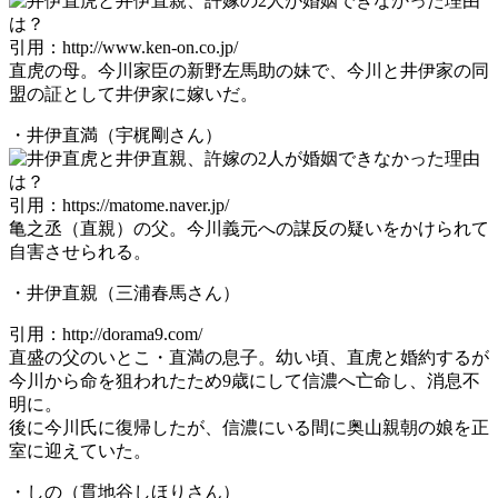
引用：http://www.ken-on.co.jp/
直虎の母。今川家臣の新野左馬助の妹で、今川と井伊家の同
盟の証として井伊家に嫁いだ。
・井伊直満（宇梶剛さん）
引用：https://matome.naver.jp/
亀之丞（直親）の父。今川義元への謀反の疑いをかけられて
自害させられる。
・井伊直親（三浦春馬さん）
引用：http://dorama9.com/
直盛の父のいとこ・直満の息子。幼い頃、直虎と婚約するが
今川から命を狙われたため9歳にして信濃へ亡命し、消息不
明に。
後に今川氏に復帰したが、信濃にいる間に奥山親朝の娘を正
室に迎えていた。
・しの（貫地谷しほりさん）