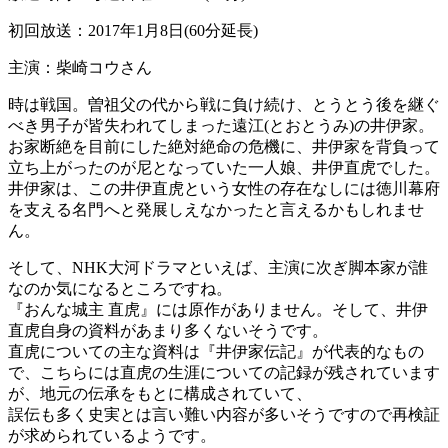
初回放送：2017年1月8日(60分延長)
主演：柴崎コウさん
時は戦国。曽祖父の代から戦に負け続け、とうとう後を継ぐ
べき男子が皆失われてしまった遠江(とおとうみ)の井伊家。
お家断絶を目前にした絶対絶命の危機に、井伊家を背負って
立ち上がったのが尼となっていた一人娘、井伊直虎でした。
井伊家は、この井伊直虎という女性の存在なしには徳川幕府
を支える名門へと発展しえなかったと言えるかもしれませ
ん。
そして、NHK大河ドラマといえば、主演に次ぎ脚本家が誰
なのか気になるところですね。
『おんな城主 直虎』には原作がありません。そして、井伊
直虎自身の資料があまり多くないそうです。
直虎についての主な資料は『井伊家伝記』が代表的なもの
で、こちらには直虎の生涯についての記録が残されています
が、地元の伝承をもとに構成されていて、
誤伝も多く史実とは言い難い内容が多いそうですので再検証
が求められているようです。