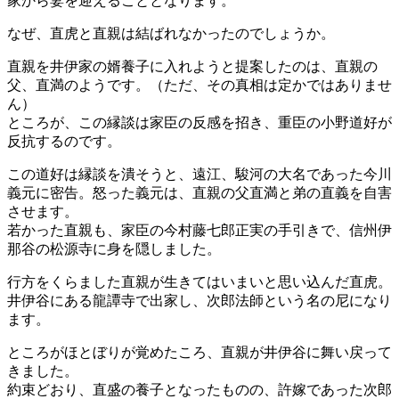
家から妻を迎えることとなります。
なぜ、直虎と直親は結ばれなかったのでしょうか。
直親を井伊家の婿養子に入れようと提案したのは、直親の
父、直満のようです。（ただ、その真相は定かではありませ
ん）
ところが、この縁談は家臣の反感を招き、重臣の小野道好が
反抗するのです。
この道好は縁談を潰そうと、遠江、駿河の大名であった今川
義元に密告。怒った義元は、直親の父直満と弟の直義を自害
させます。
若かった直親も、家臣の今村藤七郎正実の手引きで、信州伊
那谷の松源寺に身を隠しました。
行方をくらました直親が生きてはいまいと思い込んだ直虎。
井伊谷にある龍譚寺で出家し、次郎法師という名の尼になり
ます。
ところがほとぼりが覚めたころ、直親が井伊谷に舞い戻って
きました。
約束どおり、直盛の養子となったものの、許嫁であった次郎