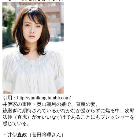
引用：http://yumiking.tumblr.com/
井伊家の重臣・奥山朝利の娘で、直親の妻。
跡継ぎに期待されているがなかなか授からずに焦る中、次郎
法師（直虎）が元いいなずけであることにもプレッシャーを
感じている。
・井伊直政（菅田将暉さん）