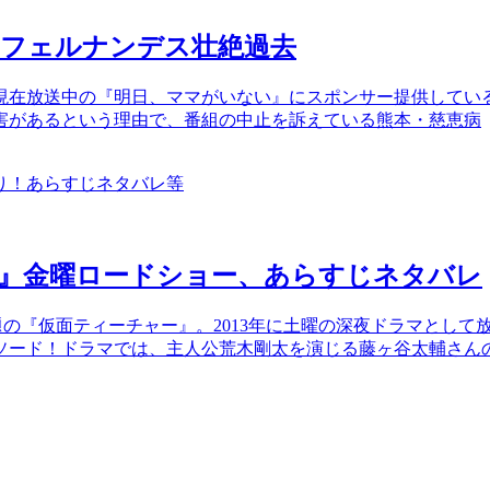
ーフェルナンデス壮絶過去
現在放送中の『明日、ママがいない』にスポンサー提供してい
害があるという理由で、番組の中止を訴えている熊本・慈恵病
ー』金曜ロードショー、あらすじネタバレ
話題の『仮面ティーチャー』。2013年に土曜の深夜ドラマとして
ソード！ドラマでは、主人公荒木剛太を演じる藤ヶ谷太輔さん