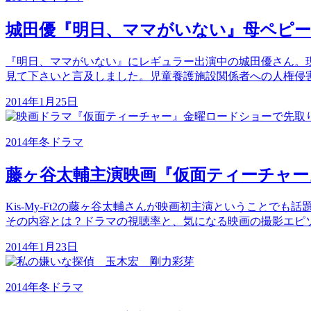
城田優『明日、ママがいない』母ペピ
『明日、ママがいない』にレギュラー出演中の城田優さん。
見て下さいと言及しました。児童養護施設関係者への人権侵
2014年1月25日
2014年冬ドラマ
藤ヶ谷太輔主演映画『仮面ティーチャ
Kis-My-Ft2の藤ヶ谷太輔さんが映画初主演ということでも
その内容とは？ドラマの視聴率と、気になる映画の撮影エピ
2014年1月23日
2014年冬ドラマ