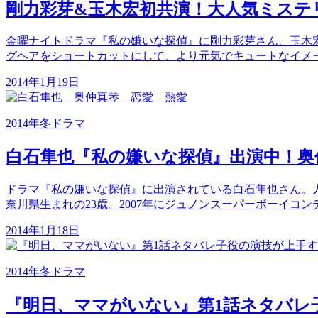
剛力彩芽&玉木宏初共演！大人気ミステ
金曜ナイトドラマ『私の嫌いな探偵』に剛力彩芽さん、玉木
グヘアをショートカットにして、より元気でキュートなイメー
2014年1月19日
2014年冬ドラマ
白石隼也『私の嫌いな探偵』出演中！奥
ドラマ『私の嫌いな探偵』に出演されている白石隼也さん。人気
奈川県生まれの23歳。2007年にジュノンスーパーボーイコン
2014年1月18日
2014年冬ドラマ
『明日、ママがいない』第1話ネタバレ