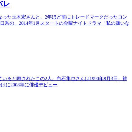
バレ
なった玉木宏さんと、2年ほど前にトレードマークだったロン
系の、2014年1月スタートの金曜ナイトドラマ「私の嫌いな
ると噂されたこの2人。白石隼也さんは1990年8月3日、神
けに2008年に俳優デビュー