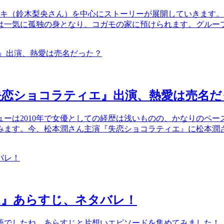
ンキ（鈴木梨央さん）を中心にストーリーが展開していきます。
は一気に孤独の身となり、コガモの家に預けられます。グループ
『失恋ショコラティエ』出演、熱愛は売名だ
ューは2010年で女優としての経歴は浅いものの、かなりのペー
みます。今、松本潤さん主演『失恋ショコラティエ』に松本潤
エ』あらすじ、ネタバレ！
語でしたね。あらすじと片想いエピソードを集めてみました！