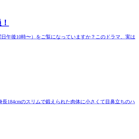
過！
日午後10時〜）をご覧になっていますか？このドラマ、実は
184cmのスリムで鍛えられた肉体に小さくて目鼻立ちのハ