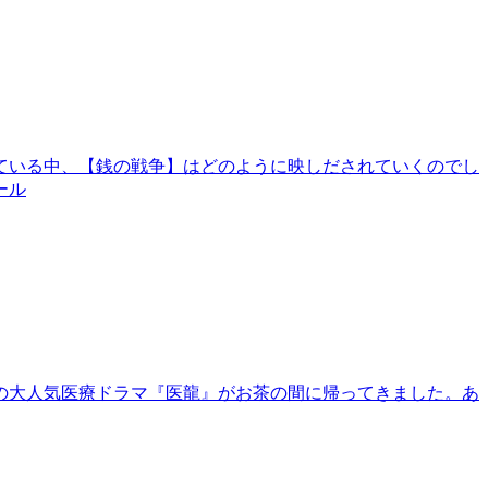
ている中、【銭の戦争】はどのように映しだされていくのでし
ール
の大人気医療ドラマ『医龍』がお茶の間に帰ってきました。あ