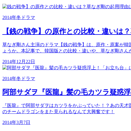
2014年冬ドラマ
【銭の戦争】の原作との比較・違いは？
草なぎ剛さん主演のドラマ【銭の戦争】は、原作・原案が韓
ょうか。本記事で、韓国版との比較・違いや、草なぎ剛さん
2014年12月22日
2014年冬ドラマ
阿部サダヲ『医龍』髪の毛カツラ疑惑浮
『医龍』で阿部サダヲはカツラをかぶっていた！？あの天才
のチームドラゴンをまた見られるなんて大興奮です！
2014年3月7日