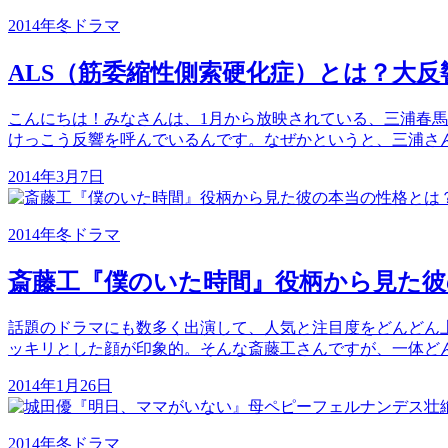
2014年冬ドラマ
ALS（筋委縮性側索硬化症）とは？大
こんにちは！みなさんは、1月から放映されている、三浦春馬
けっこう反響を呼んでいるんです。なぜかというと、三浦さん
2014年3月7日
2014年冬ドラマ
斎藤工『僕のいた時間』役柄から見た彼
話題のドラマにも数多く出演して、人気と注目度をどんどん上
ッキリとした顔が印象的。そんな斎藤工さんですが、一体ど
2014年1月26日
2014年冬ドラマ