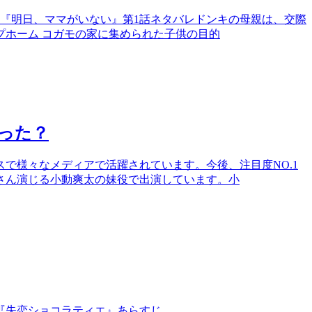
『明日、ママがいない』第1話ネタバレドンキの母親は、交際
ホーム コガモの家に集められた子供の目的
った？
スで様々なメディアで活躍されています。今後、注目度NO.1
さん演じる小動爽太の妹役で出演しています。小
『失恋ショコラティエ』あらすじ