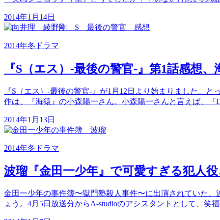
2014年1月14日
2014年冬ドラマ
『S（エス）-最後の警官-』第1話感想
『S（エス）-最後の警官-』が1月12日より始まりました
作は、『海猿』の小森陽一さん。小森陽一さんと言えば、『DO
2014年1月13日
2014年冬ドラマ
波瑠『金田一少年』で可愛すぎる犯人役
金田一少年の事件簿〜獄門塾殺人事件〜に出演されていた、波
ょう。4月5日放送分からA-studioのアシスタントとして、