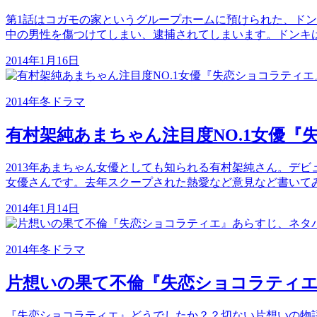
第1話はコガモの家というグループホームに預けられた、ド
中の男性を傷つけてしまい、逮捕されてしまいます。ドンキ
2014年1月16日
2014年冬ドラマ
有村架純あまちゃん注目度NO.1女優
2013年あまちゃん女優としても知られる有村架純さん。デビ
女優さんです。去年スクープされた熱愛など意見など書いて
2014年1月14日
2014年冬ドラマ
片想いの果て不倫『失恋ショコラティ
『失恋ショコラティエ』どうでしたか？？切ない片想いの物