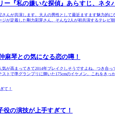
リー『私の嫌いな探偵』あらすじ、ネタ
宏さんが共演します。大人の男性として最近ますます魅力的に
ジが定着した剛力彩芽さん。そんな2人が初共演するテレビ朝日
仲麻琴との気になる恋の噂！
が高まってきて2014年ブレイクしそうですよね。つき合ってい
テストで準グランプリに輝いた175cmのイケメン。これをきっか
子役の演技が上手すぎて！