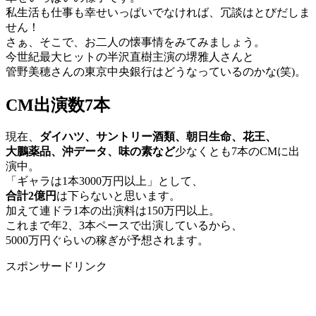
私生活も仕事も幸せいっぱいでなければ、冗談はとびだしま
せん！
さぁ、そこで、お二人の懐事情をみてみましょう。
今世紀最大ヒットの半沢直樹主演の堺雅人さんと
管野美穂さんの東京中央銀行はどうなっているのかな(笑)。
CM出演数7本
現在、
ダイハツ、サントリー酒類、朝日生命、花王、
大鵬薬品、沖データ、味の素など
少なくとも7本のCMに出
演中。
「ギャラは1本3000万円以上」として、
合計2億円
は下らないと思います。
加えて連ドラ1本の出演料は150万円以上。
これまで年2、3本ペースで出演しているから、
5000万円ぐらいの稼ぎが予想されます。
スポンサードリンク