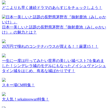
どこよりも早く連続ドラマのあらすじをチェックしよう！
日本一美しいと話題の長野県茅野市『御射鹿池（みしゃかい
け）』の魅力とは？
20万円で憧れのコンテナハウスが買える！！厳選15！！
一生に一度は行ってみたい世界の美しい城ベスト7を集めま
した！シンデレラ城のモデルにもなったノイシュヴァンシュ
タイン城をはじめ、有名な城ばかりです！
スキー場CM特集！
大人気！sekainoowari特集！