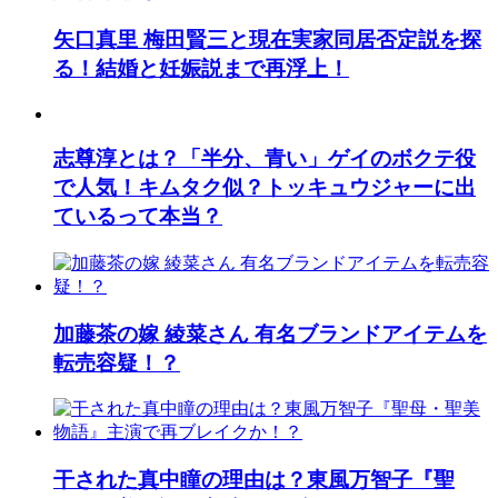
矢口真里 梅田賢三と現在実家同居否定説を探
る！結婚と妊娠説まで再浮上！
志尊淳とは？「半分、青い」ゲイのボクテ役
で人気！キムタク似？トッキュウジャーに出
ているって本当？
加藤茶の嫁 綾菜さん 有名ブランドアイテムを
転売容疑！？
干された真中瞳の理由は？東風万智子『聖