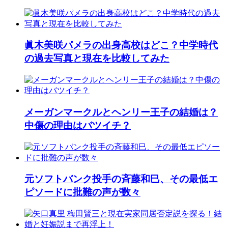
眞木美咲パメラの出身高校はどこ？中学時代
の過去写真と現在を比較してみた
メーガンマークルとヘンリー王子の結婚は？
中傷の理由はバツイチ？
元ソフトバンク投手の斉藤和巳、その最低エ
ピソードに批難の声が数々