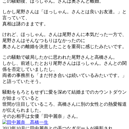
この騒動後、ほっしゃん。さんは奥さんと離婚。
しかし尾野さんは「ほっしゃん。さんとは良いお友達。」と
言っていて、
真相は謎のままです。
けれど、ほっしゃん。さんは尾野さんに本気だった一方で、
尾野さんはそんなつもりはなかったのに
奥さんとの離婚を決意したことを重荷に感じたみたいです。
この騒動で破局したかに思われた尾野さんと高橋さん。
しかし、前述したとおり尾野さんはほっしゃん。さんとの関
係を否定していましたし、
両者の事務所も「まだ付き合いは続いているみたいです。」
と語っていたそう。
騒動をもろともせずに愛を深めて結婚までのカウントダウン
が始まっていると
世間が注目しているころ、高橋さんに別の女性との熱愛報道
が伝えられました。
そのお相手は女優「田中麗奈」さん。
2013年10月に田中麗奈との手つなぎデートが撮影され、