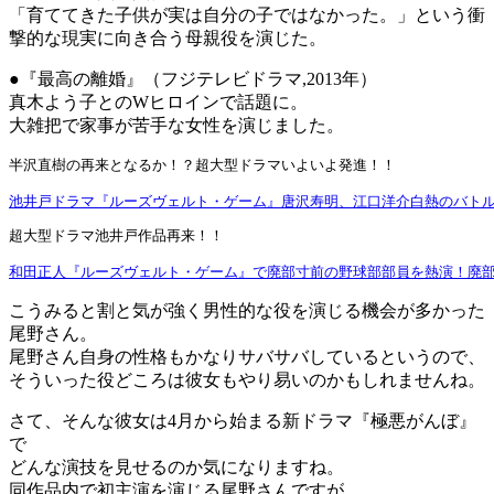
「育ててきた子供が実は自分の子ではなかった。」という衝
撃的な現実に向き合う母親役を演じた。
●『最高の離婚』（フジテレビドラマ,2013年）
真木よう子とのWヒロインで話題に。
大雑把で家事が苦手な女性を演じました。
半沢直樹の再来となるか！？超大型ドラマいよいよ発進！！
池井戸ドラマ『ルーズヴェルト・ゲーム』唐沢寿明、江口洋介白熱のバト
超大型ドラマ池井戸作品再来！！
和田正人『ルーズヴェルト・ゲーム』で廃部寸前の野球部部員を熱演！廃
こうみると割と気が強く男性的な役を演じる機会が多かった
尾野さん。
尾野さん自身の性格もかなりサバサバしているというので、
そういった役どころは彼女もやり易いのかもしれませんね。
さて、そんな彼女は4月から始まる新ドラマ『極悪がんぼ』
で
どんな演技を見せるのか気になりますね。
同作品内で初主演を演じる尾野さんですが、