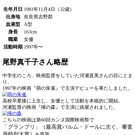
生年月日
1981年11月4日（32歳）
出身地
奈良県吉野郡
血液型
A型
身長
163cm
職業
女優
活動時期
1997年〜
尾野真千子さん略歴
中学生のころ、映画監督をしていた河瀬直美さんの目にとま
り、
1997年の映画『萌の朱雀』で主演デビューを果たしました。
高校卒業後に上京し、女優として活動を本格的に開始。
河瀬監督の映画『殯の森』で主演に抜擢されました。
こちらの映画は第60回カンヌ国際映画祭で
「グランプリ」（最高賞パルム・ドールに次ぐ、審査
員特別大賞）
を受賞。