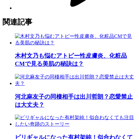
関連記事
木村文乃も悩むアトピー性皮膚炎、化粧品
CMで見る美肌の秘訣は？
河北麻友子の同棲相手は出川哲朗？恋愛禁止
は大丈夫？
ビリギャルになった有村架純！似合わなくて