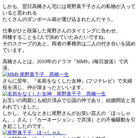
しかも、翌日高橋さん宅には尾野真千子さんの私物が入って
いると思われる
たくさんのダンボール箱が運び込まれたんだそう。
仕事がひと段落した尾野さんのタイミングに合わせ、
同棲することを2人で決めていたみたいですね。
そのスクープのあと、両者の事務所は二人の付き合いを認め
ています。
高橋さんとは、2010年のドラマ『MM9』(毎日放送）で共
演。
さらに翌年、『名前をなくした女神』(フジテレビ）で夫婦
役を演じ、仲が深まったといいます。
お互いの両親にも紹介済みで公認の仲であり、結婚間近と言
われていました。
しかし、そんなときに尾野さんがお笑い芸人の「ほっしゃ
ん。」さん（『カーネーション』で共演）との不倫騒動を引
き起こしたのです。