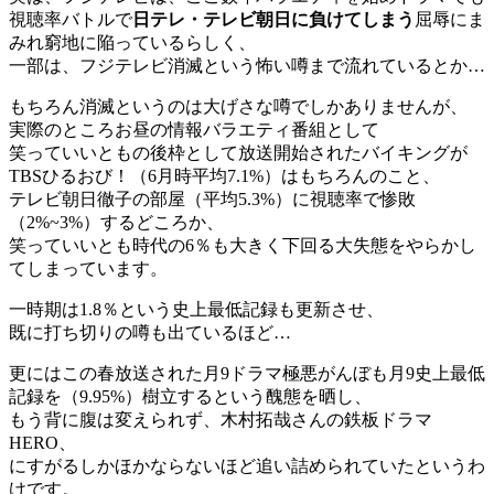
視聴率バトルで
日テレ・テレビ朝日に負けてしまう
屈辱にま
みれ窮地に陥っているらしく、
一部は、フジテレビ消滅という怖い噂まで流れているとか…
もちろん消滅というのは大げさな噂でしかありませんが、
実際のところお昼の情報バラエティ番組として
笑っていいともの後枠として放送開始されたバイキングが
TBSひるおび！（6月時平均7.1%）はもちろんのこと、
テレビ朝日徹子の部屋（平均5.3%）に視聴率で惨敗
（2%~3%）するどころか、
笑っていいとも時代の6％も大きく下回る大失態をやらかし
てしまっています。
一時期は1.8％という史上最低記録も更新させ、
既に打ち切りの噂も出ているほど…
更にはこの春放送された月9ドラマ極悪がんぼも月9史上最低
記録を（9.95%）樹立するという醜態を晒し、
もう背に腹は変えられず、木村拓哉さんの鉄板ドラマ
HERO、
にすがるしかほかならないほど追い詰められていたというわ
けです。