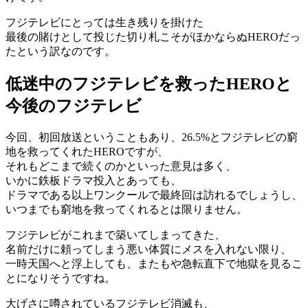
フジテレビにとっては生き残りを掛けた
最後の賭けとして投じた切り札こそがほかならぬHEROだっ
たという訳なのです。
低迷中のフジテレビを救ったHEROと
今後のフジテレビ
今回、初回放送ということもあり、26.5%とフジテレビの窮
地を救ってくれたHEROですが、
それもどこまで続くのかといった意見は多く、
いかに鉄板ドラマ投入とあっても、
ドラマである以上ワンクールで最終回は訪れるでしょうし、
いつまでも窮地を救ってくれるとは限りません。
フジテレビがこれまで築いてしまってきた、
名前だけに頼ってしまう悪い体質にメスを入れない限り、
一時天国へと浮上しても、またもや急転直下で地獄を見るこ
とになりそうですね。
大げさに噂されているフジテレビ消滅も、