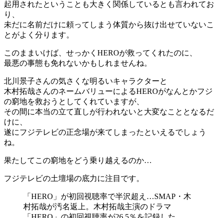
起用されたということも大きく関係しているとも言われてお
り、
未だに名前だけに頼ってしまう体質から抜け出せていないこ
とがよく分ります。
このままいけば、せっかくHEROが救ってくれたのに、
最悪の事態も免れないかもしれませんね。
北川景子さんの気さくな明るいキャラクターと
木村拓哉さんのネームバリューによるHEROがなんとかフジ
の窮地を救おうとしてくれていますが、
その間に本当の立て直しが行われないと大変なこととなるだ
けに、
遂にフジテレビの正念場が来てしまったといえるでしょう
ね。
果たしてこの窮地をどう乗り越えるのか…
フジテレビの土壇場の底力に注目です。
「HERO」が初回視聴率で半沢超え…SMAP・木
村拓哉が汚名返上。木村拓哉主演のドラマ
「HERO」の初回視聴率が26.5％を記録した。