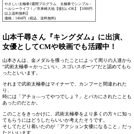
やさしい太極拳1週間プログラム 太極拳でシンプル・
ヘルシーライフ！／市来崎大祐【後払いOK】【1000円
以上送料無料】
価格：1404円（税込、送料無料)
山本千尋さん『キングダム』に出演、
女優としてCMや映画でも活躍中！
山本さんは、金メダルを獲ったことによって周りの人達から
“武術太極拳＝かっこいい、スゴいスポーツ”
だと認めてもら
ったといいます。
それまで武術太極拳はマイナーで、カンフーと間違われた
り、
時には「アチョ—ってやつでしょ？」とバカにされたことも
あったのだとか。
このことをきっかけに、武術太極拳をより多くの方々に知っ
てもらうにはどうしたらいいか考えたそうです。
そしてたどり着いたのが
「アクション女優になること」
だっ
たといいます。