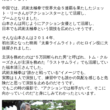
中国では、武術太極拳で世界大会５連覇を果たしたジェッ
ト・リーさんがアクションスターとして活躍し、
ブームとなりました。
山本さんは同じようにアクション女優として活躍し、
日本でも武術太極拳という競技を広めたいそうです。
そんな山本さんは２０１４年、
初出演となった映画『太秦ライムライト』のヒロイン役に大
抜擢されました。
主演を務めたのは“５万回斬られた男”と呼ばれ、トム・クル
ーズさんが主演を務めた『ラストサムライ』でも活躍してい
た福本清三さんでした。
武術太極拳は“誰かと戦っている”イメージでも、
実際は１人で演技して、練習中でも誰かの気配を感じると危
険だと思って演技を止めるのだそうです。
でもこの時の撮影で、“アクションでは相手がいて、そこに
向かっていくのだ”と身にしみてわかったといいます。