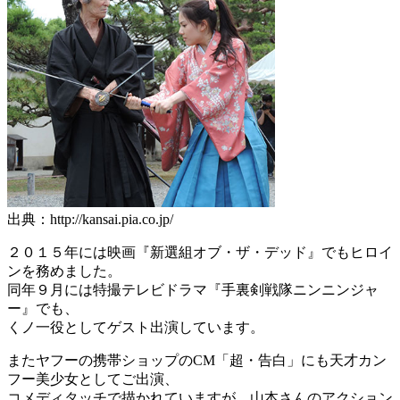
出典：http://kansai.pia.co.jp/
２０１５年には映画『新選組オブ・ザ・デッド』でもヒロイ
ンを務めました。
同年９月には特撮テレビドラマ『手裏剣戦隊ニンニンジャ
ー』でも、
くノ一役としてゲスト出演しています。
またヤフーの携帯ショップのCM「超・告白」にも天才カン
フー美少女としてご出演、
コメディタッチで描かれていますが、山本さんのアクション