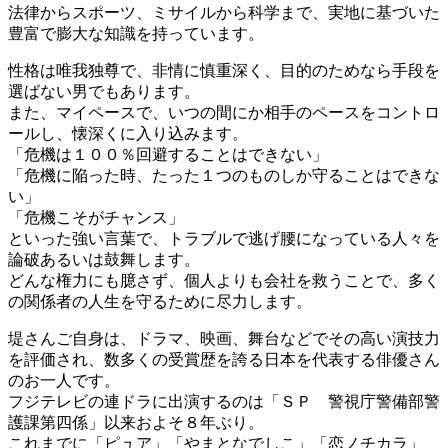
法律からスポーツ、ミサイルから科学まで、実地に基づいた
豊富で膨大な知識を持っています。
性格は唯我独尊で、非情に慎重深く、目的のためなら手段を
選ばない男でもあります。
また、マイペースで、いつの間にか相手のペースをコントロ
ールし、懐深くに入り込みます。
「危機は１００％回避することはできない」
「危機に陥った時、たった１つのものしか守ることはできな
い」
「危機こそがチャンス」
といった強い言葉で、トラブルで逃げ腰になっている人々を
論破あるいは鼓舞します。
どんな権力にも臆さず、個人よりも会社を救うことで、多く
の関係者の人生を守るために尽力します。
堤さんご自身は、ドラマ、映画、舞台などでその高い演技力
を評価され、数多くの受賞歴を誇る日本を代表する俳優さん
のお一人です。
フジテレビの連ドラに出演するのは「ＳＰ 警視庁警備部警
護課第四係」以来およそ８年ぶり。
これまでに「ピュア」「やまとなでしこ」「恋ノチカラ」