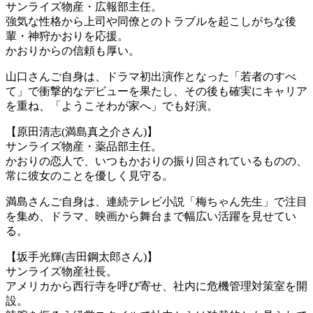
サンライズ物産・広報部主任。
強気な性格から上司や同僚とのトラブルを起こしがちな後
輩・神狩かおりを応援。
かおりからの信頼も厚い。
山口さんご自身は、ドラマ初出演作となった「若者のすべ
て」で衝撃的なデビューを果たし、その後も確実にキャリア
を重ね、「ようこそわが家へ」でも好演。
【原田清志(満島真之介さん)】
サンライズ物産・薬品部主任。
かおりの恋人で、いつもかおりの振り回されているものの、
常に彼女のことを優しく見守る。
満島さんご自身は、連続テレビ小説「梅ちゃん先生」で注目
を集め、ドラマ、映画から舞台まで幅広い活躍を見せてい
る。
【坂手光輝(吉田鋼太郎さん)】
サンライズ物産社長。
アメリカから西行寺を呼び寄せ、社内に危機管理対策室を開
設。