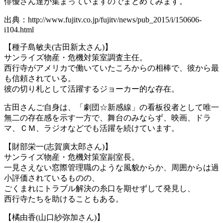
俳優さん達が集まっていますのでまとめてみます。
出典：http://www.fujitv.co.jp/fujitv/news/pub_2015/i/150606-
i104.html
【種子島敏夫(古田新太さん)】
サンライズ物産・危機対策室調査主任。
西行寺がアメリカで働いていたころからの相棒で、彼から最
も信頼されている。
彼の切り札として活躍するジョーカー的な存在。
古田さんご自身は、「劇団☆新感線」の看板役者として唯一
無二の存在感を示す一方で、舞台のみならず、映画、ドラ
マ、ＣＭ、ラジオなどでも活躍を続けています。
【財部栄一(志賀廣太郎さん)】
サンライズ物産・危機対策室副室長。
一見さえない窓際管理職のような風貌からか、周囲からは過
小評価されているものの、
ごくまれにトラブル解決の糸口を期せずして発見し、
西行寺たちを助けることもある。
【橘由香(山口紗弥加さん)】