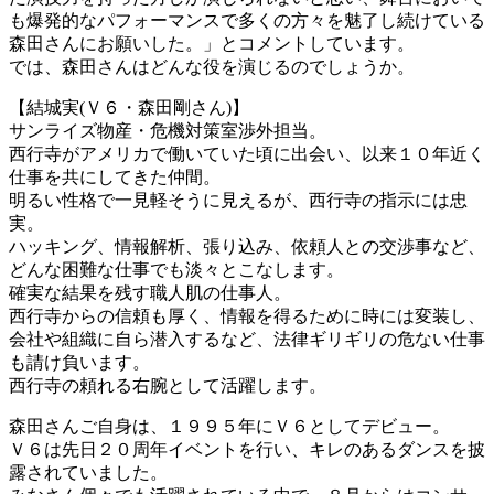
も爆発的なパフォーマンスで多くの方々を魅了し続けている
森田さんにお願いした。」とコメントしています。
では、森田さんはどんな役を演じるのでしょうか。
【結城実(Ｖ６・森田剛さん)】
サンライズ物産・危機対策室渉外担当。
西行寺がアメリカで働いていた頃に出会い、以来１０年近く
仕事を共にしてきた仲間。
明るい性格で一見軽そうに見えるが、西行寺の指示には忠
実。
ハッキング、情報解析、張り込み、依頼人との交渉事など、
どんな困難な仕事でも淡々とこなします。
確実な結果を残す職人肌の仕事人。
西行寺からの信頼も厚く、情報を得るために時には変装し、
会社や組織に自ら潜入するなど、法律ギリギリの危ない仕事
も請け負います。
西行寺の頼れる右腕として活躍します。
森田さんご自身は、１９９５年にＶ６としてデビュー。
Ｖ６は先日２０周年イベントを行い、キレのあるダンスを披
露されていました。