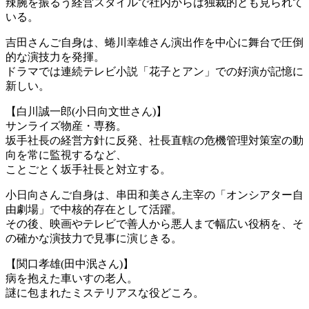
辣腕を振るう経営スタイルで社内からは独裁的とも見られて
いる。
吉田さんご自身は、蜷川幸雄さん演出作を中心に舞台で圧倒
的な演技力を発揮。
ドラマでは連続テレビ小説「花子とアン」での好演が記憶に
新しい。
【白川誠一郎(小日向文世さん)】
サンライズ物産・専務。
坂手社長の経営方針に反発、社長直轄の危機管理対策室の動
向を常に監視するなど、
ことごとく坂手社長と対立する。
小日向さんご自身は、串田和美さん主宰の「オンシアター自
由劇場」で中核的存在として活躍。
その後、映画やテレビで善人から悪人まで幅広い役柄を、そ
の確かな演技力で見事に演じきる。
【関口孝雄(田中泯さん)】
病を抱えた車いすの老人。
謎に包まれたミステリアスな役どころ。