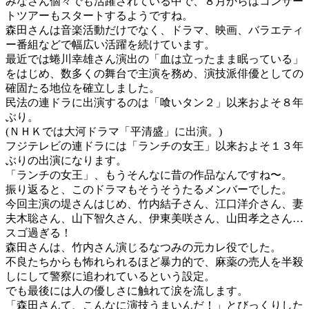
みなさん個々でも活躍されている中で、８月からはコンサー
トツアーもスタートするようですね。
森田さんは音楽活動だけでなく、ドラマ、映画、バラエティ
ー番組などで幅広い活躍を続けています。
最近では蜷川幸雄さん演出の「血は立ったまま眠っている」
をはじめ、数多くの舞台で主演を務め、演技派俳優としての
確固たる地位を確立しました。
民法の連ドラに出演するのは「喰いタン２」以来およそ８年
ぶり。
(ＮＨＫでは大河ドラマ「平清盛」に出演。)
フジテレビの連ドラには「ランチの女王」以来およそ１３年
ぶりの出演になります。
「ランチの女王」、もうそんなに昔の作品なんですね〜。
振り返ると、このドラマもそうそうたるメンバーでした。
今回主演の堤さんはじめ、竹内結子さん、江口洋介さん、妻
夫木聡さん、山下智久さん、伊東美咲さん、山田孝之さん…
スゴ過ぎる！
森田さんは、竹内さん演じるなつみの元カレ役でした。
不良たちからも怖れられるほど暴力的で、麻薬の売人を半殺
しにして警察に追われているという設定。
でも最後には人の優しさに触れて涙を流します。
「森田さんて、こんなに演技うまいんだ！」とびっくりした