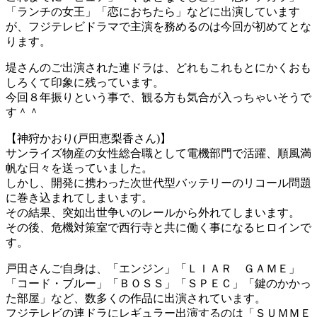
「ランチの女王」「恋におちたら」などに出演しています
が、フジテレビドラマで主演を務めるのは今回が初めてとな
ります。
堤さんのご出演された連ドラは、どれもこれもとにかくおも
しろくて印象に残っています。
今回８年振りという事で、観る方も気合が入っちゃいそうで
す＾＾
【神狩かおり(戸田恵梨香さん)】
サンライズ物産の女性総合職として電機部門で活躍、順風満
帆な日々を送っていました。
しかし、開発に携わった次世代型バッテリーのリコール問題
に巻き込まれてしまいます。
その結果、突如出世争いのレールから外れてしまいます。
その後、危機対策室で西行寺と共に働く事になるヒロインで
す。
戸田さんご自身は、「エンジン」「ＬＩＡＲ ＧＡＭＥ」
「コード・ブルー」「ＢＯＳＳ」「ＳＰＥＣ」「鍵のかかっ
た部屋」など、数多くの作品に出演されています。
フジテレビの連ドラにレギュラー出演するのは「ＳＵＭＭＥ