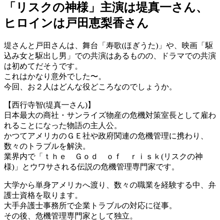
「リスクの神様」主演は堤真一さん、
ヒロインは戸田恵梨香さん
堤さんと戸田さんは、舞台「寿歌(ほぎうた)」や、映画「駆
込み女と駆出し男」での共演はあるものの、ドラマでの共演
は初めてだそうです。
これはかなり意外でした〜。
今回、お２人はどんな役どころなのでしょうか。
【西行寺智(堤真一さん)】
日本最大の商社・サンライズ物産の危機対策室長として雇わ
れることになった物語の主人公。
かつてアメリカのＧＥ社や政府関連の危機管理に携わり、
数々のトラブルを解決。
業界内で「ｔｈｅ Ｇｏｄ ｏｆ ｒｉｓｋ(リスクの神
様)」とウワサされる伝説の危機管理専門家です。
大学から単身アメリカへ渡り、数々の職業を経験する中、弁
護士資格を取ります。
大手弁護士事務所で企業トラブルの対応に従事。
その後、危機管理専門家として独立。