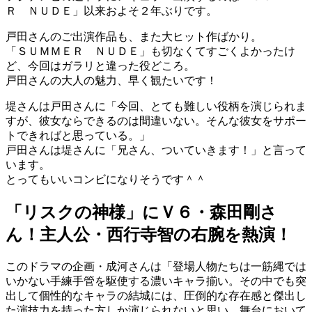
Ｒ ＮＵＤＥ」以来およそ２年ぶりです。
戸田さんのご出演作品も、また大ヒット作ばかり。
「ＳＵＭＭＥＲ ＮＵＤＥ」も切なくてすごくよかったけ
ど、今回はガラリと違った役どころ。
戸田さんの大人の魅力、早く観たいです！
堤さんは戸田さんに「今回、とても難しい役柄を演じられま
すが、彼女ならできるのは間違いない。そんな彼女をサポー
トできればと思っている。」
戸田さんは堤さんに「兄さん、ついていきます！」と言って
います。
とってもいいコンビになりそうです＾＾
「リスクの神様」にＶ６・森田剛さ
ん！主人公・西行寺智の右腕を熱演！
このドラマの企画・成河さんは「登場人物たちは一筋縄では
いかない手練手管を駆使する濃いキャラ揃い。その中でも突
出して個性的なキャラの結城には、圧倒的な存在感と傑出し
た演技力を持った方しか演じられないと思い、舞台において