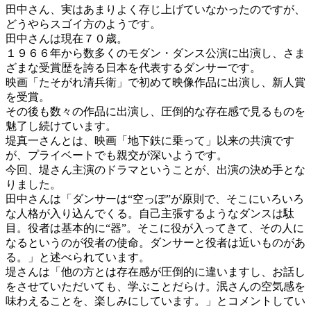
田中さん、実はあまりよく存じ上げていなかったのですが、
どうやらスゴイ方のようです。
田中さんは現在７０歳。
１９６６年から数多くのモダン・ダンス公演に出演し、さま
ざまな受賞歴を誇る日本を代表するダンサーです。
映画「たそがれ清兵衛」で初めて映像作品に出演し、新人賞
を受賞。
その後も数々の作品に出演し、圧倒的な存在感で見るものを
魅了し続けています。
堤真一さんとは、映画「地下鉄に乗って」以来の共演です
が、プライベートでも親交が深いようです。
今回、堤さん主演のドラマということが、出演の決め手とな
りました。
田中さんは「ダンサーは“空っぽ”が原則で、そこにいろいろ
な人格が入り込んでくる。自己主張するようなダンスは駄
目。役者は基本的に“器”。そこに役が入ってきて、その人に
なるというのが役者の使命。ダンサーと役者は近いものがあ
る。」と述べられています。
堤さんは「他の方とは存在感が圧倒的に違いますし、お話し
をさせていただいても、学ぶことだらけ。泯さんの空気感を
味わえることを、楽しみにしています。」とコメントしてい