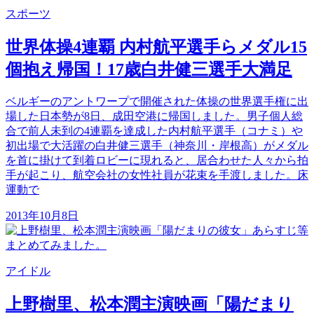
スポーツ
世界体操4連覇 内村航平選手らメダル15
個抱え帰国！17歳白井健三選手大満足
ベルギーのアントワープで開催された体操の世界選手権に出
場した日本勢が8日、成田空港に帰国しました。男子個人総
合で前人未到の4連覇を達成した内村航平選手（コナミ）や
初出場で大活躍の白井健三選手（神奈川・岸根高）がメダル
を首に掛けて到着ロビーに現れると、居合わせた人々から拍
手が起こり、航空会社の女性社員が花束を手渡しました。床
運動で
2013年10月8日
アイドル
上野樹里、松本潤主演映画「陽だまり