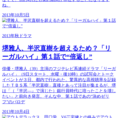
ね。
2013年10月5日
2013年秋ドラマ
堺雅人、半沢直樹を超えるため？「リ
ーガルハイ」第１話で“倍返し”
俳優・堺雅人（39）主演のフジテレビ系連続ドラマ「リーガ
ルハイ」（9日スタート、水曜・後10時）の試写会とトーク
イベントが３日、都内で行われた。驚異的な高視聴率を記録
したＴＢＳ系「半沢直樹」直後とあって注目が集まるが、堺
は「（『半沢―』で演じた）銀行員時代に培ったことを壊し
たい」と前向き発言。そんな中、第１話であの“決めゼリ
フ”のパロデ
2013年10月4日