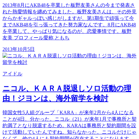
2013年8月にAKB48を卒業した板野友美さんの今まで発表さ
れた熱愛情報を纏めてみました。板野友美さんは、その外見
からかギャルっぽい感じがしますが、第1期生で頑張って今
までAKB48を引っ張ってきた努力家なんです。8月にAKB48
を卒業して、やっぱり気になるのが、恋愛事情です。板野
友美 プロフィール愛称 ともち
2013年10月5日
アイドル
ニコル、ＫＡＲＡ脱退しソロ活動の理
由！ジヨンは、海外留学を検討
韓国女性5人組グループ「KARA」が来年2月から4人になる
ことが4日、分かった。ニコル（21）が来年1月で事務所と契
約満了となり脱退するため。KARAは事務所と契約期間を設
けて活動していたんですね。知らなかった。ニコルだけじゃ
なくて、他の4人にも契約期間が存在することになります