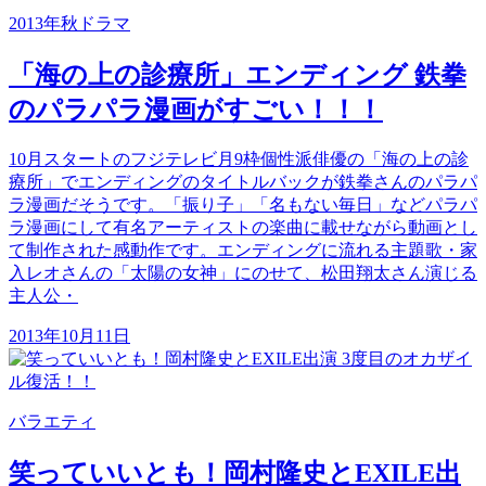
2013年秋ドラマ
「海の上の診療所」エンディング 鉄拳
のパラパラ漫画がすごい！！！
10月スタートのフジテレビ月9枠個性派俳優の「海の上の診
療所」でエンディングのタイトルバックが鉄拳さんのパラパ
ラ漫画だそうです。「振り子」「名もない毎日」などパラパ
ラ漫画にして有名アーティストの楽曲に載せながら動画とし
て制作された感動作です。エンディングに流れる主題歌・家
入レオさんの「太陽の女神」にのせて、松田翔太さん演じる
主人公・
2013年10月11日
バラエティ
笑っていいとも！岡村隆史とEXILE出