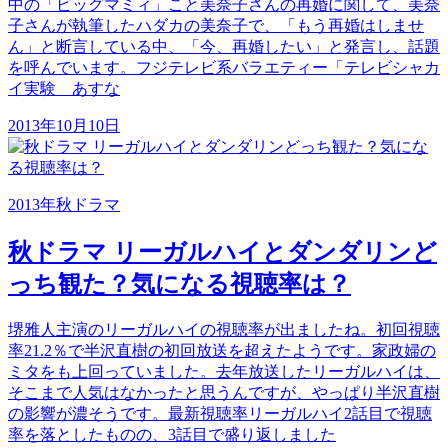
中の「ビッグマミィ」こと美奈子さんの再婚に関して、美奈
子さんが執筆したハダカの美奈子で、「もう再婚はしませ
ん」と断言している中、「今、再婚したい」と発言し、話題
を呼んでいます。フジテレビ系バラエティー「テレビシャカ
イ実験 あすな
2013年10月10日
2013年秋ドラマ
秋ドラマ リーガルハイとダンダリンど
っち観た？気になる視聴率は？
堺雅人主演のリーガルハイの視聴率が出ましたね。初回視聴
率21.2％で半沢直樹の初回放送を超えたようです。家政婦の
ミタをも上回っていました。去年放送したリーガルハイは、
そこまで人気はなかったと思うんですが、やっぱり半沢直樹
の影響が濃そうです。最新視聴率リーガルハイ2話目で視聴
率を落としたものの、3話目で盛り返しました