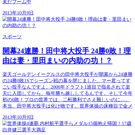
未だブーム中
2013年10月9日
スポーツ
開幕24連勝！田中将大投手 24勝0敗！理
由は妻・里田まいの内助の功！？
楽天ゴールデンイーグルスの田中将大投手が開幕から24連勝
の24勝0敗1Sでシーズン戦の幕を閉じました。マー君ってす
ごい投手なんですよ。2006年ドラフト1巡目で指名されて楽
天に入団してから、毎年勝ち越ししてるんです。そして今年
初の0敗！プロの世界では、二桁勝利でさえ難しいのに…。
本当、田中将大投手は化け物です。世界体操の床種目で金メ
2013年10月9日