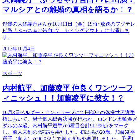
マルシアとの離婚の真相を語るか！？
俳優の大鶴義丹さんが10月11日（金）19時~放送のフジテレ
ビ系「ぶっちゃけ告白TV カミングアウト」に出演しま
す。
2013年10月4日
スポーツ
内村航平、加藤凌平 仲良くワンツーフ
ィニッシュ！！加藤凌平に彼女！？
10月3日ベルギー・アントワープにて開催中の体操世界選手
権において、男子個人総合決勝が行われ、ロンドン五輪金メ
ダルの24歳、内村航平選手が6種目合計91.990点をマーク
し、前人未到の4連覇を果たした。初出場の20歳、加藤凌平
選手（順大）が90.032点で銀メダルを獲得しました。予選1