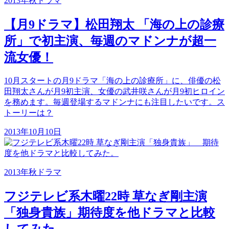
2013年秋ドラマ
【月9ドラマ】松田翔太 「海の上の診療
所」で初主演、毎週のマドンナが超一
流女優！
10月スタートの月9ドラマ「海の上の診療所」に、俳優の松
田翔太さんが月9初主演、女優の武井咲さんが月9初ヒロイン
を務めます。毎週登場するマドンナにも注目したいです。ス
トーリーは？
2013年10月10日
2013年秋ドラマ
フジテレビ系木曜22時 草なぎ剛主演
「独身貴族」期待度を他ドラマと比較
してみた。