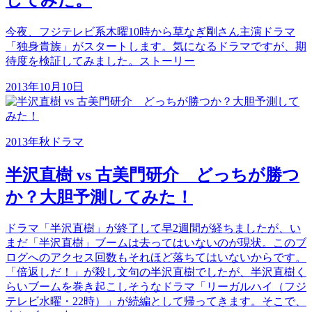
今夜、フジテレビ系木曜10時から草なぎ剛さん主演ドラマ
「独身貴族」がスタートします。気になるドラマですが、期
待度を検証してみました。ストーリー
2013年10月10日
2013年秋ドラマ
半沢直樹 vs 古美門研介 どっちが勝つ
か？大胆予測してみた！
ドラマ「半沢直樹」が終了して早2週間が経ちましたが、い
まだ「半沢直樹」ブームは去ってはいないのが現状。このブ
ログへのアクセス回数もそれほど落ちてはいないからです。
「倍返しだ！」が殺し文句の半沢直樹でしたが、半沢直樹く
らいブームを巻き起こしそうなドラマ「リーガルハイ（フジ
テレビ水曜・22時）」が続編として帰ってきます。そこで、