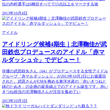
位の内村選手は6種目すべてで15点以上をマークする抜
2013年10月4日
アイドル
アイドリング候補4期生｜北澤鞠佳が武
田鉄也プロデュースのアイドル「赤マ
ルダッシュ☆」でデビュー！
俳優の武田鉄矢さん（64）がプロデュースする女性アイドル
グループ「赤マルダッシュ☆」が2013年10月2日にお披露目
された。武田さんがCMを務める東洋水産の「赤いきつねと
緑のたぬき」の企画の延長線上でのアイドル誕生です。赤い
きつね担当の北澤鞠佳さんが注目を集めてい
2013年10月3日