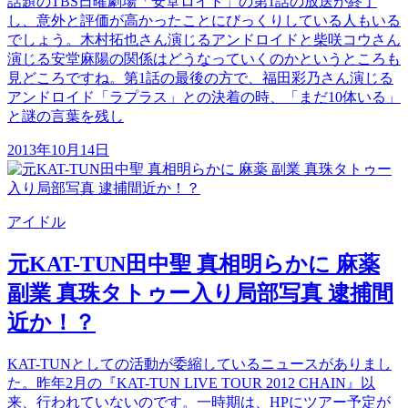
話題のTBS日曜劇場「安堂ロイド」の第1話の放送が終了
し、意外と評価が高かったことにびっくりしている人もいる
でしょう。木村拓也さん演じるアンドロイドと柴咲コウさん
演じる安堂麻陽の関係はどうなっていくのかというところも
見どころですね。第1話の最後の方で、福田彩乃さん演じる
アンドロイド「ラプラス」との決着の時、「まだ10体いる」
と謎の言葉を残し
2013年10月14日
アイドル
元KAT-TUN田中聖 真相明らかに 麻薬
副業 真珠タトゥー入り局部写真 逮捕間
近か！？
KAT-TUNとしての活動が委縮しているニュースがありまし
た。昨年2月の『KAT-TUN LIVE TOUR 2012 CHAIN』以
来、行われていないのです。一時期は、HPにツアー予定が