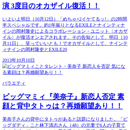
演 3度目のオカザイル復活！！
いよいよ明日（10月12日）「めちゃ×2イケてるッ!」の2時間
半スペシャルです。約1年振りとなるEXILEとナインティナ
インの岡村隆史によるコラボレーション・ユニット〈オカザ
イル〉が復活オンエアされます。その告知として、明日（10
月11日）、笑っていいとも！でオカザイルとして、ナインテ
ィナインの岡村隆史とEXILE20
2013年10月10日
バラエティ
ビッグマミィ『美奈子』新恋人否定 素
顔と背中タトゥは？再婚願望あり！！
美奈子さんの背中にタトゥがあると話題になりました。「ビ
ッグダディ」こと林下清志さん（48）の元妻で6人の子育て