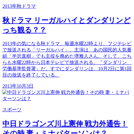
2013年秋ドラマ
秋ドラマ リーガルハイとダンダリンど
っち観る？？
2013年の気になる秋ドラマ、毎週水曜22時より、フジテレビ
で放送される「リーガルハイ」、主演は、あの国民的人気番
組「半沢直樹」でも主役を務めた堺雅人さん。そして、こち
らも水曜22時から日本テレビで放送される、「ダンダリン
労働基準監督署」だ。すでにダンダリンは、10月2日に第1回
目の放送を終了している。
2013年10月3日
スポーツ
中日ドラゴンズ川上憲伸 戦力外通告！
その時 妻・ミナパターソンは？