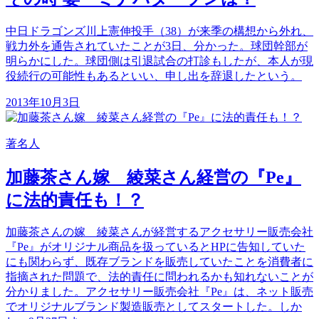
中日ドラゴンズ川上憲伸投手（38）が来季の構想から外れ、
戦力外を通告されていたことが3日、分かった。球団幹部が
明らかにした。球団側は引退試合の打診もしたが、本人が現
役続行の可能性もあるといい、申し出を辞退したという。
2013年10月3日
著名人
加藤茶さん嫁 綾菜さん経営の『Pe』
に法的責任も！？
加藤茶さんの嫁 綾菜さんが経営するアクセサリー販売会社
『Pe』がオリジナル商品を扱っているとHPに告知していた
にも関わらず、既存ブランドを販売していたことを消費者に
指摘された問題で、法的責任に問われるかも知れないことが
分かりました。アクセサリー販売会社『Pe』は、ネット販売
でオリジナルブランド製造販売としてスタートした。しか