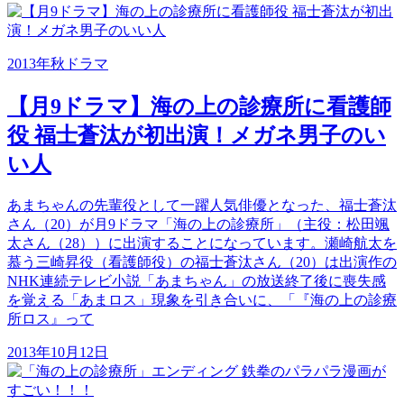
2013年秋ドラマ
【月9ドラマ】海の上の診療所に看護師
役 福士蒼汰が初出演！メガネ男子のい
い人
あまちゃんの先輩役として一躍人気俳優となった、福士蒼汰
さん（20）が月9ドラマ「海の上の診療所」（主役：松田颯
太さん（28））に出演することになっています。瀬崎航太を
慕う三崎昇役（看護師役）の福士蒼汰さん（20）は出演作の
NHK連続テレビ小説「あまちゃん」の放送終了後に喪失感
を覚える「あまロス」現象を引き合いに、「『海の上の診療
所ロス』って
2013年10月12日