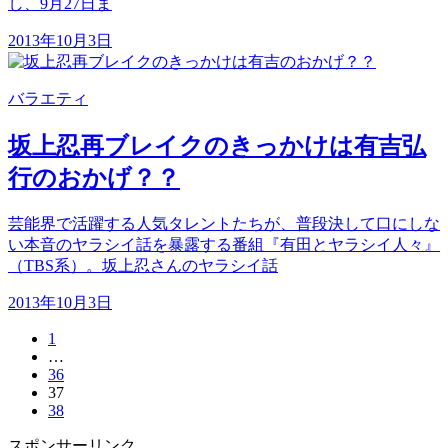
し、9月27日ま
2013年10月3日
バラエティ
坂上忍再ブレイクのきっかけは有吉弘
行のおかげ？？
芸能界で活躍する人気タレントたちが、普段決して口にしな
い本音のヤラシイ話を暴露する番組『有田とヤラシイ人々』
（TBS系）。坂上忍さんのヤラシイ話
2013年10月3日
1
…
36
37
38
スポンサーリンク