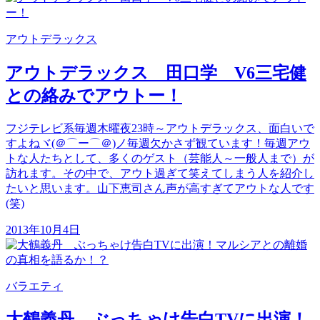
アウトデラックス
アウトデラックス 田口学 V6三宅健
との絡みでアウトー！
フジテレビ系毎週木曜夜23時～アウトデラックス、面白いで
すよねヾ(＠⌒ー⌒＠)ノ毎週欠かさず観ています！毎週アウ
トな人たちとして、多くのゲスト（芸能人～一般人まで）が
訪れます。その中で、アウト過ぎて笑えてしまう人を紹介し
たいと思います。山下恵司さん声が高すぎてアウトな人です
(笑)
2013年10月4日
バラエティ
大鶴義丹 ぶっちゃけ告白TVに出演！