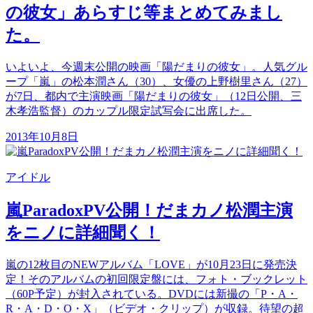
の彼女」あらすじ等まとめてみまし
た。
いよいよ、今週末公開の映画「陽だまりの彼女」。人気グル
ープ「嵐」の松本潤さん（30）、女優の上野樹里さん（27）
が7日、都内で主演映画「陽だまりの彼女」（12日公開、三
木孝浩監督）のカップル限定試写会に出席した。
2013年10月8日
アイドル
嵐ParadoxPV公開！だまカノ松潤主演
をニノに詳細聞く！
嵐の12枚目のNEWアルバム「LOVE」が10月23日に発売決
定！そのアルバムの初回限定盤には、フォト・ブックレット
（60P予定）が封入されている。DVDには新撮の「P・A・
R・A・D・O・X」（ビデオ・クリップ）が収録。待望の超