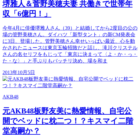
堺雅人＆菅野美穂夫妻 共働きで世帯年
収「6億円！」
今年4月に俳優堺雅人さん（39）と結婚してから2度目の公の
場の管野美穂さん。ダイハツ「新型タント」の新CM発表会
に3日、登場した。管野美穂さん幸せいっぱい最近、心を動
かされたニュースは東京五輪招致だと話し、滝川クリステル
さんの名セリフをもじって「東京に決まって〈よ・か・っ・
た・な〉」と手ぶりもバッチリ決め、場を和ま
2013年10月5日
AKB48
元AKB48板野友美に熱愛情報、自宅公
開でベッドに枕二つ！？キスマイ二階
堂高嗣か？