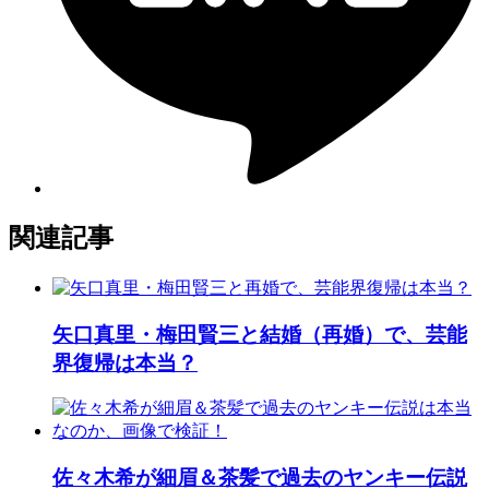
関連記事
矢口真里・梅田賢三と結婚（再婚）で、芸能
界復帰は本当？
佐々木希が細眉＆茶髪で過去のヤンキー伝説