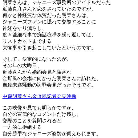
明菜さんは、ジャニーズ事務所のアイドルだった
近藤真彦さんと恋をされていたのですが、
何かと神経質な体質だった明菜さんは、
ジャニーズファンに隠れて交際することに
神経をすり減らし、
度々些細な事で痴話喧嘩を繰り返しては、
リストカットまでする
大惨事を引き起こしていたというのです。
そして、決定的になったのが、
その年の大晦日、
近藤さんから婚約会見と騙され
金屏風の会場に向かった明菜さんに訪れた、
自殺未遂騒動の謝罪会見だったそうです。
中森明菜さん金屏風記者会見映像
この映像を見ても明らかですが、
自分の宣伝的なコメントだけ残し、
交際のことを質問されると
一方的に拒絶する
自分勝手なジャニーズ姿勢が伺えられます。