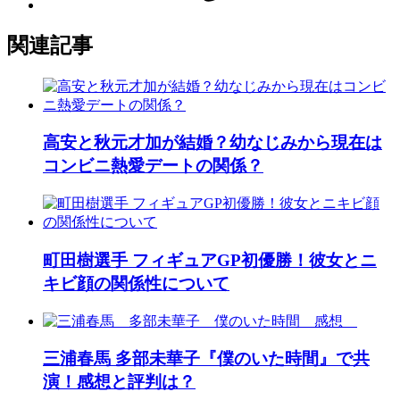
関連記事
高安と秋元才加が結婚？幼なじみから現在は
コンビニ熱愛デートの関係？
町田樹選手 フィギュアGP初優勝！彼女とニ
キビ顔の関係性について
三浦春馬 多部未華子『僕のいた時間』で共
演！感想と評判は？