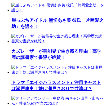
崖っぷちアイドル 熊切あさ美 彼氏「片岡愛之
助」を語る！
カズレーザーが芸能界で生き残る理由！高学
歴の読書家で書評が絶賛！
ドラマ『エイジハラスメント』注目キャスト
は瀬戸康史！妹は瀬戸さおりで共演は？