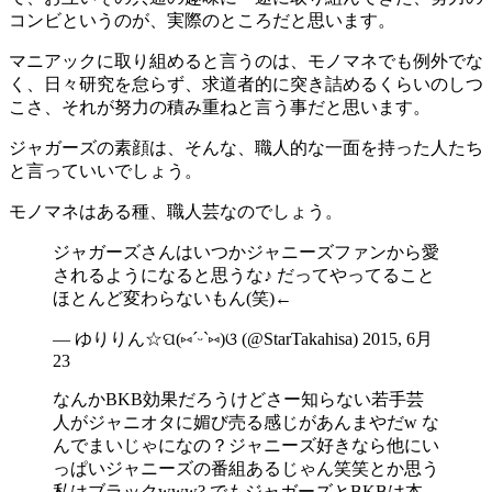
コンビというのが、実際のところだと思います。
マニアックに取り組めると言うのは、モノマネでも例外でな
く、日々研究を怠らず、求道者的に突き詰めるくらいのしつ
こさ、それが努力の積み重ねと言う事だと思います。
ジャガーズの素顔は、そんな、職人的な一面を持った人たち
と言っていいでしょう。
モノマネはある種、職人芸なのでしょう。
ジャガーズさんはいつかジャニーズファンから愛
されるようになると思うな♪ だってやってること
ほとんど変わらないもん(笑)←
— ゆりりん☆ପ(⑅ˊᵕˋ⑅)ଓ (@StarTakahisa) 2015, 6月
23
なんかBKB効果だろうけどさー知らない若手芸
人がジャニオタに媚び売る感じがあんまやだw な
んでまいじゃになの？ジャニーズ好きなら他にい
っぱいジャニーズの番組あるじゃん笑笑とか思う
私はブラックwww? でもジャガーズとBKBは本