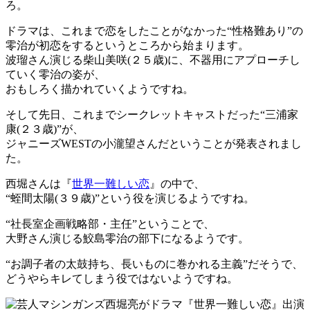
ろ。
ドラマは、これまで恋をしたことがなかった“性格難あり”の
零治が初恋をするというところから始まります。
波瑠さん演じる柴山美咲(２５歳)に、不器用にアプローチし
ていく零治の姿が、
おもしろく描かれていくようですね。
そして先日、これまでシークレットキャストだった“三浦家
康(２３歳)”が、
ジャニーズWESTの小瀧望さんだということが発表されまし
た。
西堀さんは『
世界一難しい恋
』の中で、
“蛭間太陽(３９歳)”という役を演じるようですね。
“社長室企画戦略部・主任”ということで、
大野さん演じる鮫島零治の部下になるようです。
“お調子者の太鼓持ち、長いものに巻かれる主義”だそうで、
どうやらキレてしまう役ではないようですね。