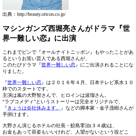
出典：http://beauty.oricon.co.jp/
マシンガンズ西堀亮さんがドラマ『世
界一難しい恋』に出演
これまでピンで『オールナイトニッポン』もやったことがあ
るというお笑い芸人である西堀さんが、
このたびドラマ『
世界一難しい恋
』にご出演されることにな
りました。
『
世界一難しい恋
』は２０１６年４月、日本テレビ系水１０
枠でのスタートです。
主演は嵐の大野智さんで、ヒロインは波瑠さん。
“ラブコメディ”というストーリーは完全オリジナルで、
『
きょうは会社休みます。
』などの脚本家・金子茂樹さんが
手掛けます。
大野さん演じるホテルの社長・鮫島零治(３４歳)は、
お金もあって容姿もいいけれど、人望がないという役どこ