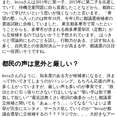
また、leccaさんは2011年に第一子、2015年に第二子を出産し
ていて、待機児童問題に自ら直面したことなどから、都政に
ついて学びたいという思いが強くなったと言います。 「希
望の塾」へ入ったのは昨年10月、今年1月に都議選候補者の
選抜試験に合格していました。 東京都多摩市で育ったとい
うことからも、多摩市が含まれる南多摩選挙区（定数2）か
ら立候補するのではないか？と予想されています。 はっき
りと理論的にものごとを話し、行動力がある、と話す知人も
多く、自民党との全面対決ムードが高まる中、都議選の注目
に一役買いそうですね。
都民の声は意外と厳しい？
leccaさんのように、知名度のある方が候補者になると、決ま
って付いてきてしまうのがバッシング。もちろん応援の声も
多く上がっていますが、厳しい声も多いのが事実です。 ”政
治とかに引っ張りださないでほしいなぁ” ”歌い手は歌で勝
負して欲しい” ”最近説教くさい歌詞の曲多かったし都議選
立候補と聞いても「あぁ…そう…」ってなる” ”いよいよ選
挙が完全にエンタメ、サーカス化していくのか” ”leccaが都
議会選挙に立候補するの？？？マジでか。。。大好きなアー