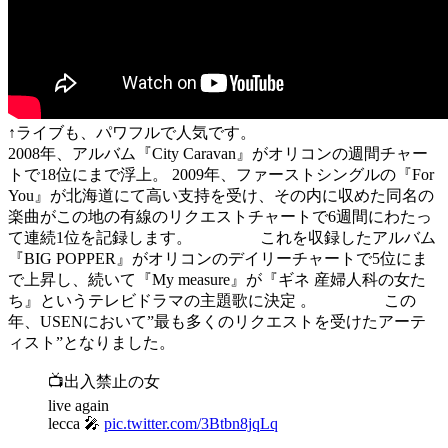
↑ライブも、パワフルで人気です。
2008年、アルバム『City Caravan』がオリコンの週間チャー
トで18位にまで浮上。 2009年、ファーストシングルの『For
You』が北海道にて高い支持を受け、その内に収めた同名の
楽曲がこの地の有線のリクエストチャートで6週間にわたっ
て連続1位を記録します。 これを収録したアルバム
『BIG POPPER』がオリコンのデイリーチャートで5位にま
で上昇し、続いて『My measure』が『ギネ 産婦人科の女た
ち』というテレビドラマの主題歌に決定 。 この
年、USENにおいて”最も多くのリクエストを受けたアーテ
ィスト”となりました。
📺出入禁止の女
live again
lecca 🎤
pic.twitter.com/3Btbn8jqLq