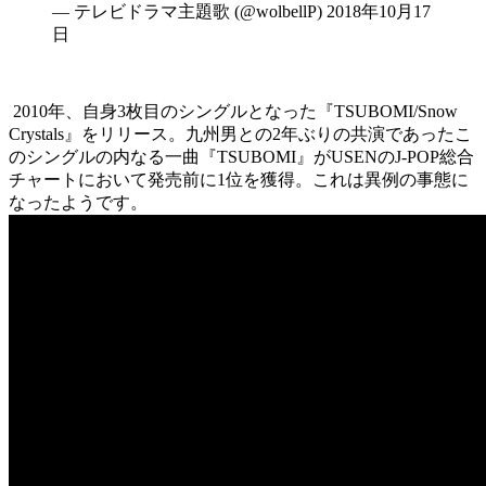
— テレビドラマ主題歌 (@wolbellP) 2018年10月17
日
2010年、自身3枚目のシングルとなった『TSUBOMI/Snow
Crystals』をリリース。九州男との2年ぶりの共演であったこ
のシングルの内なる一曲『TSUBOMI』がUSENのJ-POP総合
チャートにおいて発売前に1位を獲得。これは異例の事態に
なったようです。