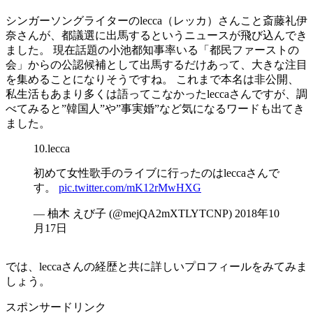
シンガーソングライターのlecca（レッカ）さんこと斎藤礼伊
奈さんが、都議選に出馬するというニュースが飛び込んでき
ました。 現在話題の小池都知事率いる「都民ファーストの
会」からの公認候補として出馬するだけあって、大きな注目
を集めることになりそうですね。 これまで本名は非公開、
私生活もあまり多くは語ってこなかったleccaさんですが、調
べてみると”韓国人”や”事実婚”など気になるワードも出てき
ました。
10.lecca
初めて女性歌手のライブに行ったのはleccaさんで
す。
pic.twitter.com/mK12rMwHXG
— 柚木 えび子 (@mejQA2mXTLYTCNP) 2018年10
月17日
では、leccaさんの経歴と共に詳しいプロフィールをみてみま
しょう。
スポンサードリンク