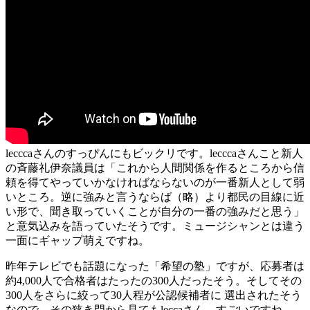
lecccaさんのすっぴんにもビックリです。lecccaさんこと新人
の斉藤礼伊奈議員は「これから人間関係を作るところから信
頼を得てやっていかなければならないのが一番新人として弱
いところ。逆に強みと言うならば（略）より都民の目線に近
い形で、聞き取っていくことが自分の一番の強みだと思う」
と意気込みを語っていたそうです。ミュージシャンとは違う
一面にギャップ萌えですね。
昨年テレビでも話題になった「希望の塾」ですが、応募者は
約4,000人で合格者はたったの300人だったそう。そしてその
300人をさらに絞って30人程が公認候補者に 選出されたそう
なので、その狭き門から見てもleccaさん、すごいですね。