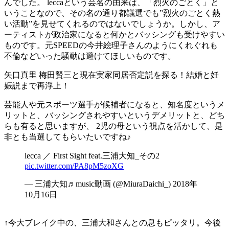
んでした。 leccaという芸名の由来は、「烈火のごとく」と
いうことなので、その名の通り都議選でも”烈火のごとく熱
い活動”を見せてくれるのではないでしょうか。しかし、ア
ーティストが政治家になると何かとバッシングも受けやすい
ものです。元SPEEDの今井絵理子さんのようにくれぐれも
不倫などいった騒動は避けてほしいものです。
矢口真里 梅田賢三と現在実家同居否定説を探る！結婚と妊
娠説まで再浮上！
芸能人や元スポーツ選手が候補者になると、知名度というメ
リットと、バッシングされやすいというデメリットと、どち
らも有ると思いますが、 2児の母という視点を活かして、是
非とも当選してもらいたいですね♪
lecca ／ First Sight feat.三浦大知_その2
pic.twitter.com/PA8pM5zoXG
— 三浦大知♬music動画 (@MiuraDaichi_) 2018年
10月16日
↑今大ブレイク中の、三浦大和さんとの息もピッタリ。今後