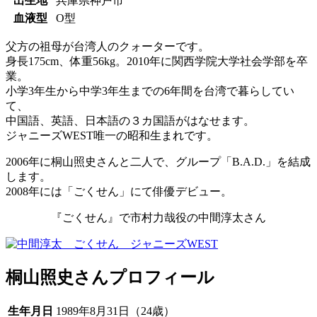
出生地
兵庫県神戸市
血液型
O型
父方の祖母が
台湾人のクォーター
です。
身長175cm、体重56kg。2010年に関西学院大学社会学部を卒
業。
小学3年生から中学3年生までの6年間を台湾で暮らしてい
て、
中国語、英語、日本語の３カ国語がはなせます。
ジャニーズWEST唯一の昭和生まれです。
2006年に桐山照史さんと二人で、グループ「B.A.D.」を結成
します。
2008年には「ごくせん」にて俳優デビュー。
『ごくせん』で市村力哉役の中間淳太さん
桐山照史さんプロフィール
生年月日
1989年8月31日（24歳）