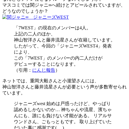
マスコミでは関ジャニ∞へ続けとアピールされていますが、
どうなのでしょうか？
「7WEST」の現在のメンバーは4人。
上記の二人のほか、
神山智洋さんと藤井流星さんが在籍しています。
したがって、今回の「ジャニーズWEST4」発表
により、
この「7WEST」のメンバーの内二人だけが
デビューすることになります。
（引用：
にんじ報告
）
ネットでは、重岡大毅さんと小瀧望さんには、
神山智洋さんと藤井流星さんが必要という声が多数寄せられ
ています。
ジャニーズwest 始めは戸惑ったけど、やっぱり
認めるしかないのか… 神ちゃんや流星、濱ちゃ
んにも、誰にも負けない才能がある。 リアルサ
ウンドさん、ごもっともです。 取り上げていた
だいた事に感謝です(_ _)