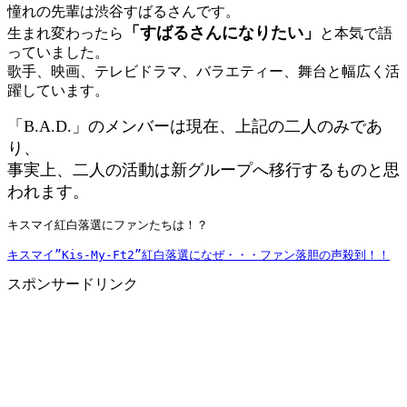
憧れの先輩は
渋谷すばるさん
です。
「すばるさんになりたい」
生まれ変わったら
と本気で語
っていました。
歌手、映画、テレビドラマ、バラエティー、舞台と幅広く活
躍しています。
「B.A.D.」のメンバーは現在、上記の二人のみであ
り、
事実上、二人の活動は新グループへ移行するものと思
われます。
キスマイ紅白落選にファンたちは！？
キスマイ”Kis-My-Ft2”紅白落選になぜ・・・ファン落胆の声殺到！！
スポンサードリンク