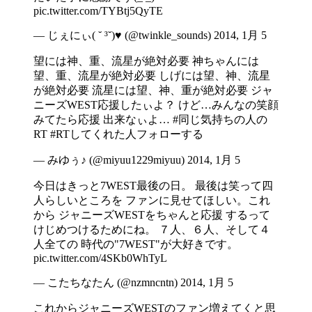
pic.twitter.com/TYBtj5QyTE
— じぇにぃ( ˘ ³˘)♥ (@twinkle_sounds) 2014, 1月 5
望には神、重、流星が絶対必要 神ちゃんには
望、重、流星が絶対必要 しげには望、神、流星
が絶対必要 流星には望、神、重が絶対必要 ジャ
ニーズWEST応援したぃよ？ けど…みんなの笑顔
みてたら応援 出来なぃよ… #同じ気持ちの人の
RT #RTしてくれた人フォローする
— みゆぅ♪ (@miyuu1229miyuu) 2014, 1月 5
今日はきっと7WEST最後の日。 最後は笑って四
人らしいところを ファンに見せてほしい。これ
から ジャニーズWESTをちゃんと応援 するって
けじめつけるためにね。 ７人、６人、そして４
人全ての 時代の"7WEST"が大好きです。
pic.twitter.com/4SKb0WhTyL
— こたちなたん (@nzmncntn) 2014, 1月 5
これからジャニーズWESTのファン増えてくと思