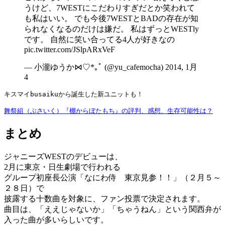
うけど、7WESTにこだわりすぎだとか笑われて
も私はいい。 でも今後7WESTとBADの存在が知
られなくなるのだけは嫌だ。 私はずっとWESTly
です。 自然に笑い合ってる4人が好きなの
pic.twitter.com/JSlpARxVeF
— 小瀧ゆうか⋈♡*｡ﾟ (@yu_cafemocha) 2014, 1月
4
キスマイbusaikuから誕生した新ユニットも！
舞祭組（ぶさいく）『棚からぼたもち』の評判、感想、生存可能性は？
まとめ
ジャニーズWESTのデビューは、
2月に東京・日生劇場で行われる
グループ初座長公演「なにわ侍 東京見参！！」（２月５～
２８日）で
披露する十数曲を対象に、ファン投票で決定されます。
曲目は、「ええじゃないか」「ちゃうねん」という関西弁が
入った曲が多いらしいです。