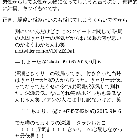
男性からして女性が大物になってしまうと言うのは、精神的
に結構、キツイものです。
正直、場違い感みたいのも感じてしまうくらいですから。
別にいいんだけどさ このツイートに関して 破局
の原因きゃりーの浮気だからね 深瀬の何が悪い
のかよくわからんわ笑
pic.twitter.com/AVDPZtZDaT
— しょーた (@shota_09_06) 2015, 9月 6
深瀬ときゃりーの破局ってさ、 付き合った当時
はきゃりーが他の人から取った。きゃりー最低。
ってなってたくせに今では深瀬が浮気して別れ
た。深瀬最低。なにそれ笑 結果どっちも最低な
んじゃん笑 ファンの人には申し訳ないけど。笑
— ここちょり。 (@c1ef7455582b4a5) 2015, 9月 6
でた噂のセカオワの深瀬… タラシおとこ
ー！！！ 浮気ま！！！ きゃりーの心配しなかっ
た最低男！！